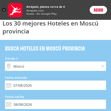
Hoteles
Atrápalo, planes cerca de ti
×
ABRIR
Login
Atrapalo.com
Gratis - En Google Play
Los 30 mejores Hoteles en Moscú
provincia
BUSCA HOTELES EN MOSCÚ PROVINCIA
Dónde ir
Fecha entrada
Fecha salida