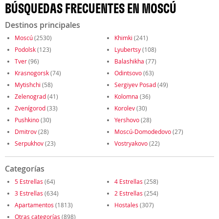
BÚSQUEDAS FRECUENTES EN MOSCÚ
Destinos principales
Moscú
(2530)
Khimki
(241)
Podolsk
(123)
Lyubertsy
(108)
Tver
(96)
Balashikha
(77)
Krasnogorsk
(74)
Odintsovo
(63)
Mytishchi
(58)
Sergiyev Posad
(49)
Zelenograd
(41)
Kolomna
(36)
Zvenígorod
(33)
Korolev
(30)
Pushkino
(30)
Yershovo
(28)
Dmitrov
(28)
Moscú-Domodedovo
(27)
Serpukhov
(23)
Vostryakovo
(22)
Categorías
5 Estrellas
(64)
4 Estrellas
(258)
3 Estrellas
(634)
2 Estrellas
(254)
Apartamentos
(1813)
Hostales
(307)
Otras categorías
(898)