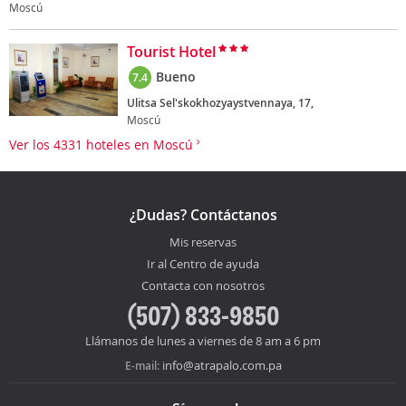
Moscú
Tourist Hotel
Bueno
7.4
Ulitsa Sel'skokhozyaystvennaya, 17,
Moscú
Ver los 4331 hoteles en Moscú
¿Dudas? Contáctanos
Mis reservas
Ir al Centro de ayuda
Contacta con nosotros
(507) 833-9850
Llámanos de lunes a viernes de 8 am a 6 pm
info@atrapalo.com.pa
E-mail: