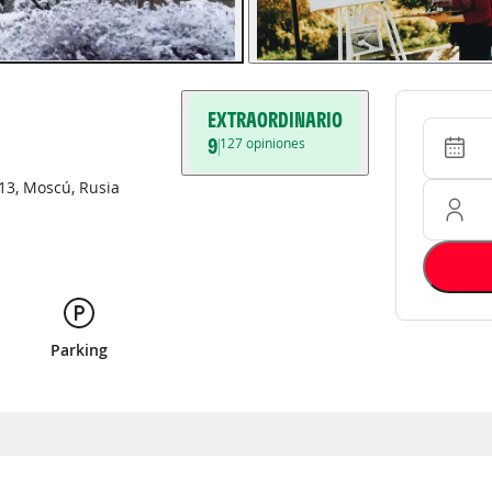
EXTRAORDINARIO
Entrada 
Ocupació
9
127
opiniones
13
,
Moscú
,
Rusia
Parking