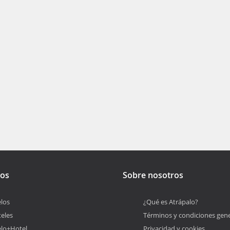
tos
Sobre nosotros
los
¿Qué es Atrápalo?
eles
Términos y condiciones gene
lo+Hotel
Privacidad y cookies