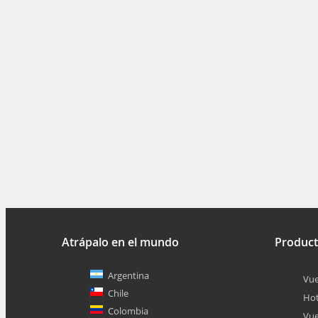
Atrápalo en el mundo
Produc
Argentina
Vue
Chile
Hot
Colombia
Vue