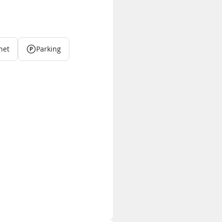
net
Parking