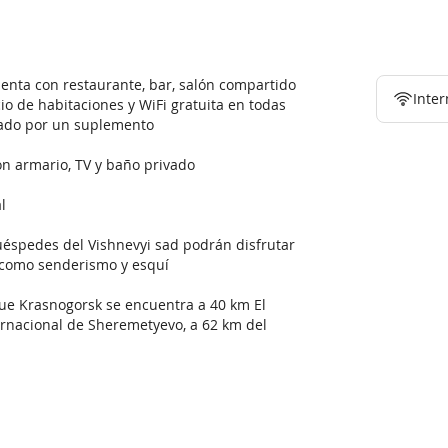
uenta con restaurante, bar, salón compartido
Inter
io de habitaciones y WiFi gratuita en todas
vado por un suplemento
on armario, TV y baño privado
l
uéspedes del Vishnevyi sad podrán disfrutar
, como senderismo y esquí
que Krasnogorsk se encuentra a 40 km El
ernacional de Sheremetyevo, a 62 km del