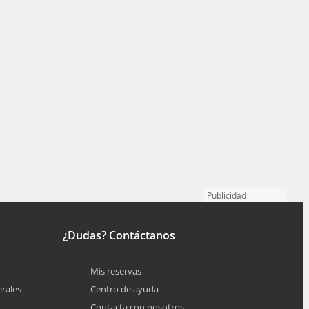
Publicidad
¿Dudas? Contáctanos
Mis reservas
rales
Centro de ayuda
Contacta con nosotros