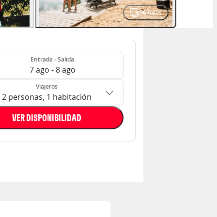
96
fotos
- Salida
n: 2 personas, 1 habitación
Entrada - Salida
7 ago - 8 ago
Viajeros
2 personas, 1 habitación
VER DISPONIBILIDAD