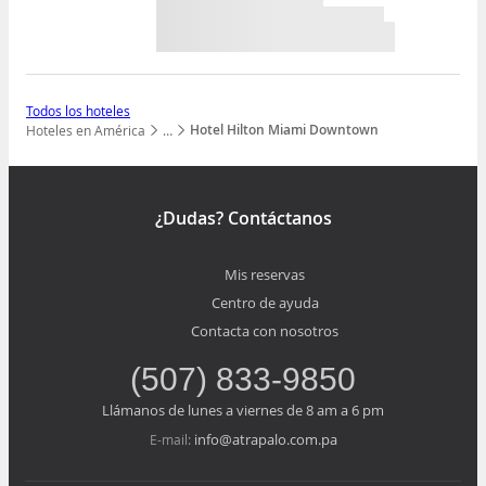
Todos los hoteles
Hotel Hilton Miami Downtown
Hoteles en América
…
Mostrar todos los niveles
¿Dudas? Contáctanos
Mis reservas
Centro de ayuda
Contacta con nosotros
(507) 833-9850
Llámanos de lunes a viernes de 8 am a 6 pm
info@atrapalo.com.pa
E-mail: