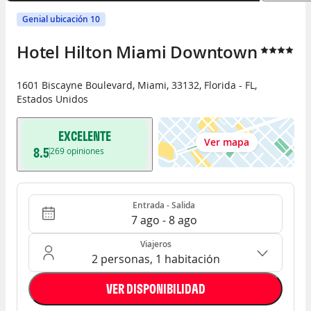
Genial ubicación 10
Hotel Hilton Miami Downtown
1601 Biscayne Boulevard
,
Miami
,
33132
,
Florida - FL
,
Estados Unidos
EXCELENTE
Ver mapa
8.5
269
opiniones
Entrada - Salida
Ocupación: 2 personas, 1 habitación
Entrada - Salida
7 ago - 8 ago
Viajeros
2 personas, 1 habitación
VER DISPONIBILIDAD