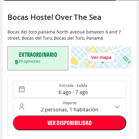
Bocas Hostel Over The Sea
Bocas del toro panama North avenue between 6 and 7
street
,
Bocas del Toro
,
Bocas del Toro
,
Panamá
EXTRAORDINARIO
Ver mapa
9
39
opiniones
Entrada - Salida
Ocupación: 2 personas, 1 habitación
Entrada - Salida
6 ago - 7 ago
Viajeros
2 personas, 1 habitación
VER DISPONIBILIDAD