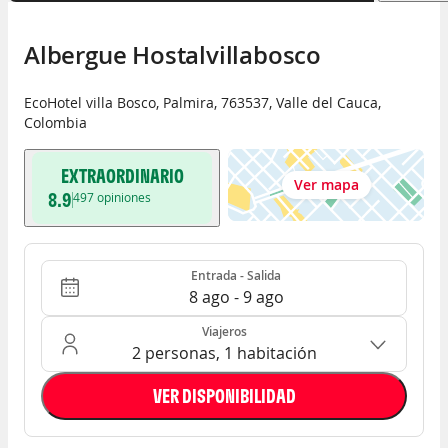
Albergue Hostalvillabosco
EcoHotel villa Bosco
,
Palmira
,
763537
,
Valle del Cauca
,
Colombia
EXTRAORDINARIO
Ver mapa
8.9
497
opiniones
Entrada - Salida
Ocupación: 2 personas, 1 habitación
Entrada - Salida
8 ago - 9 ago
Viajeros
2 personas, 1 habitación
VER DISPONIBILIDAD