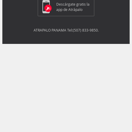
Descárgate gratis la
app de Atrápalo
ATRAPALO PANAMA Tel:(507) 833-9850.