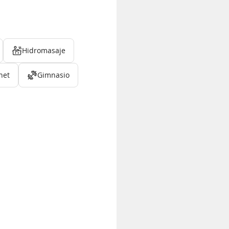
Hidromasaje
net
Gimnasio