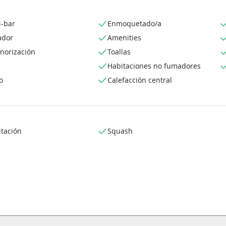
i-bar
Enmoquetado/a
ador
Amenities
norización
Toallas
Habitaciones no fumadores
o
Calefacción central
itación
Squash