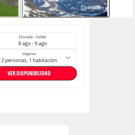
44
fotos
- Salida
n: 2 personas, 1 habitación
Entrada - Salida
8 ago - 9 ago
Viajeros
2 personas, 1 habitación
VER DISPONIBILIDAD