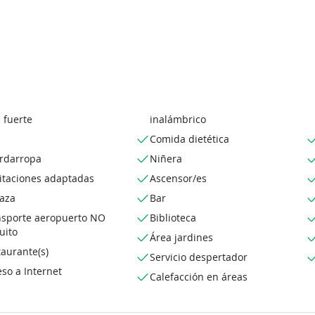
 fuerte
inalámbrico
Comida dietética
rdarropa
Niñera
itaciones adaptadas
Ascensor/es
raza
Bar
nsporte aeropuerto NO
Biblioteca
uito
Área jardines
aurante(s)
Servicio despertador
so a Internet
Calefacción en áreas