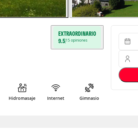
EXTRAORDINARIO
Entrada 
Ocupació
9.5
15
opiniones
Hidromasaje
Internet
Gimnasio