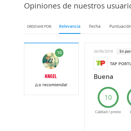
Opiniones de nuestros usuari
Relevancia
Fecha
Puntuació
ORDENAR POR:
26/06/2018
En par
10
TAP PORT
Buena
ANGEL
¡Lo recomienda!
10
Calidad / precio