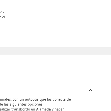
2,2
e el
minales, con un autobús que las conecta de
e las siguientes opciones:
realizar transbordo en
Alameda
y hacer