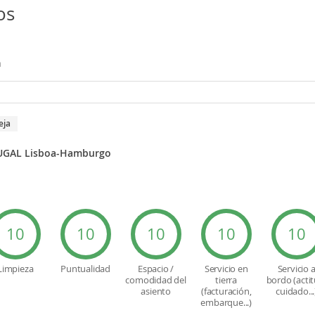
os
n
eja
UGAL Lisboa-Hamburgo
10
10
10
10
10
Limpieza
Puntualidad
Espacio /
Servicio en
Servicio 
comodidad del
tierra
bordo (actit
asiento
(facturación,
cuidado...
embarque...)