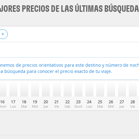
JORES PRECIOS DE LAS ÚLTIMAS BÚSQUED
+
nemos de precios orientativos para este destino y número de noc
a búsqueda para conocer el precio exacto de tu viaje.
16
17
18
19
20
21
22
23
24
25
26
27
28
Dom
Lun
Mar
Mié
Jue
Vie
Sáb
Dom
Lun
Mar
Mié
Jue
Vie