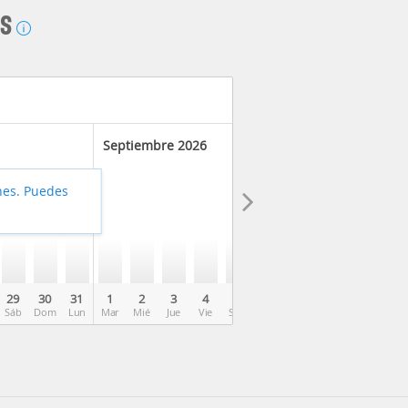
AS
Septiembre 2026
hes. Puedes
29
30
31
1
2
3
4
5
6
7
8
9
10
Sáb
Dom
Lun
Mar
Mié
Jue
Vie
Sáb
Dom
Lun
Mar
Mié
Jue