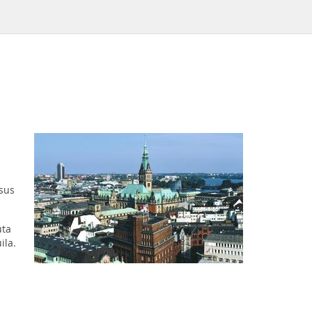
sus
uta
ila.