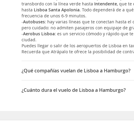
transbordo con la línea verde hasta
Intendente
, que te
hasta
Lisboa Santa Apolonia
. Todo dependerá de a qué 
frecuencia de unos 6-9 minutos.
-
Autobuses
: hay varias líneas que te conectan hasta el 
pero cuidado: no admiten pasajeros con equipaje de g
-
Aerobus Lisboa
: es un servicio cómodo y rápido que te 
ciudad.
Puedes llegar o salir de los aeropuertos de Lisboa en ta
Recuerda que Atrápalo te ofrece la posibilidad de contrat
¿Qué compañías vuelan de Lisboa a Hamburgo?
Las compañías que vuelan de Lisboa a Hamburgo son: 
¿Cuánto dura el vuelo de Lisboa a Hamburgo?
La duración media para viajar entre Lisboa y Hamburgo