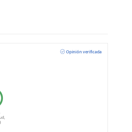
Opinión verificada
a
ud,
)