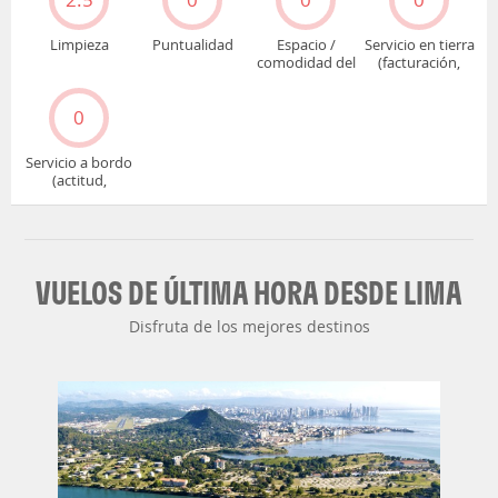
2.5
0
0
0
Limpieza
Puntualidad
Espacio /
Servicio en tierra
comodidad del
(facturación,
asiento
embarque...)
0
Servicio a bordo
(actitud,
cuidado...)
VUELOS DE ÚLTIMA HORA DESDE LIMA
Disfruta de los mejores destinos