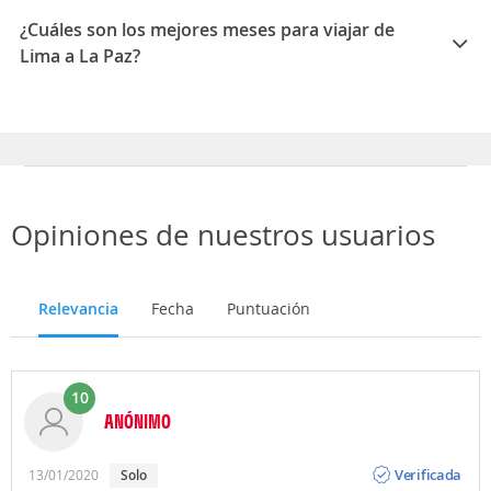
02:59
¿Cuáles son los mejores meses para viajar de
Lima a La Paz?
Los mejores meses para viajar de Lima a La Paz son
Agosto, Septiembre, Abril
Opiniones de nuestros usuarios
Relevancia
Fecha
Puntuación
10
ANÓNIMO
Opinión
Verificada
13/01/2020
Solo