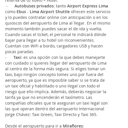
reserva de tu Vuelo + Hotel.
-
Autobuses privados
: tanto
Airport Express Lima
como
Ebus
-
Lima Airport Shuttle
ofrecen este servicio
y lo puedes contratar online con anticipación o en los
quioscos del aeropuerto de Lima al llegar. En el mismo
momento también puedes sacar el de ida y vuelta.
Cuando sacas el ticket, el personal te indicará dónde
bajar para llegar a tu hotel sin inconvenientes.
Cuentan con WiFi a bordo, cargadores USB y hacen
pocas paradas.
-
Taxi
: es una opción con la que debes manejarte
con cuidado si quieres llegar del aeropuerto de Lima
al centro de la forma más segura. Si eliges tomar un
taxi, bajo ningún concepto tomes uno por fuera del
aeropuerto, ya que es imposible saber si se trata de
un taxi oficial y habilitado o uno ilegal con todo el
riesgo que ello implica. Además, deberás negociar la
tarifa ya que no encenderán el taxímetro. Las
compañías oficiales que te aseguran un taxi legal son
las que operan dentro del aeropuerto Internacional
Jorge Chávez: Taxi Green, Taxi Directo y Taxi 365.
Desde el aeropuerto para ir a
Miraflores
: