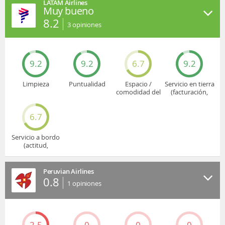
LATAM Airlines
Muy bueno
8.2
3
opiniones
9.2
9.2
6.7
9.2
Limpieza
Puntualidad
Espacio /
Servicio en tierra
comodidad del
(facturación,
asiento
embarque...)
6.7
Servicio a bordo
(actitud,
cuidado...)
Peruvian Airlines
0.8
1
opiniones