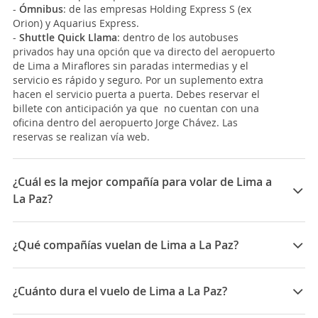
-
Ómnibus
: de las empresas Holding Express S (ex
Orion) y Aquarius Express.
-
Shuttle Quick Llama
: dentro de los autobuses
privados hay una opción que va directo del aeropuerto
de Lima a Miraflores sin paradas intermedias y el
servicio es rápido y seguro. Por un suplemento extra
hacen el servicio puerta a puerta. Debes reservar el
billete con anticipación ya que no cuentan con una
oficina dentro del aeropuerto Jorge Chávez. Las
reservas se realizan vía web.
¿Cuál es la mejor compañía para volar de Lima a
La Paz?
Las mejores compañías para viajar entre Lima y La Paz
son: LATAM Airlines, Peruvian Airlines
¿Qué compañías vuelan de Lima a La Paz?
Las compañías que vuelan de Lima a La Paz son:
Peruvian Airlines, LATAM Airlines, Avianca, Boliviana de
¿Cuánto dura el vuelo de Lima a La Paz?
Aviacion, Hahn Air Businessline
La duración media para viajar entre Lima y La Paz es