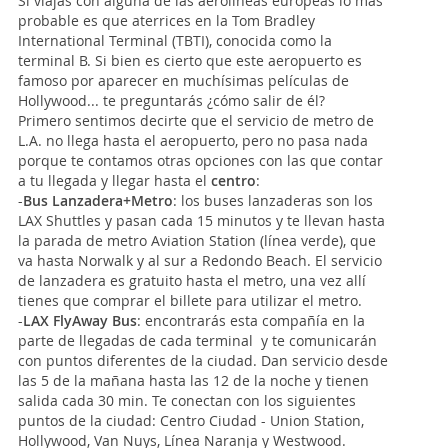
Si viajas con alguna de las aerolíneas europeas lo más
probable es que aterrices en la Tom Bradley
International Terminal (TBTI), conocida como la
terminal B. Si bien es cierto que este aeropuerto es
famoso por aparecer en muchísimas películas de
Hollywood... te preguntarás ¿cómo salir de él?
Primero sentimos decirte que el servicio de metro de
L.A. no llega hasta el aeropuerto, pero no pasa nada
porque te contamos otras opciones con las que contar
a tu llegada y llegar hasta el
centro
:
-
Bus Lanzadera+Metro
: los buses lanzaderas son los
LAX Shuttles y pasan cada 15 minutos y te llevan hasta
la parada de metro Aviation Station (línea verde), que
va hasta Norwalk y al sur a Redondo Beach. El servicio
de lanzadera es gratuito hasta el metro, una vez allí
tienes que comprar el billete para utilizar el metro.
-
LAX FlyAway Bus
: encontrarás esta compañía en la
parte de llegadas de cada terminal y te comunicarán
con puntos diferentes de la ciudad. Dan servicio desde
las 5 de la mañana hasta las 12 de la noche y tienen
salida cada 30 min. Te conectan con los siguientes
puntos de la ciudad: Centro Ciudad - Union Station,
Hollywood, Van Nuys, Línea Naranja y Westwood.