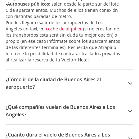
-
Autobuses públicos
: salen desde la parte sur del lote
C de aparcamientos. Muchos de ellos tienen conexión
con distintas paradas de metro.
Puedes llegar o salir de los aeropuertos de Los
Ángeles en taxi, en
coche de alquiler
(si no eres fan de
los transbordos esta será sin duda tu mejor opción) o
propio (en ese caso infórmate sobre los aparcamientos
de las diferentes terminales). Recuerda que Atrápalo
te ofrece la posibilidad de contratar traslados privados
al realizar la reserva de tu Vuelo + Hotel.
¿Cómo ir de la ciudad de Buenos Aires al
aeropuerto?
La ciudad de
Buenos Aires
tiene 2 aeropuertos:
El Aeropuerto Internacional Ministro Pistarini, más
¿Qué compañías vuelan de Buenos Aires a Los
comúnmente conocido como el
Aeropuerto
Angeles?
Internacional de Ezeiza (EZE)
, está a 31 Km al sudoeste
de la ciudad. Está compuesto por 3 terminales (A, B y
Las compañías que vuelan de Buenos Aires a Los
C). Para desplazarte hasta el centro tienes 2 opciones
Angeles son: United Airlines, Delta, American Airlines,
¿Cuánto dura el vuelo de Buenos Aires a Los
mediante transporte público:
Aerolineas Argentinas, Aeromexico, Avianca