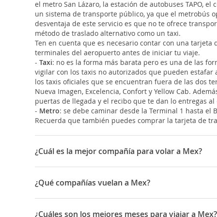
el metro San Lázaro, la estación de autobuses TAPO, el c
un sistema de transporte público, ya que el metrobús op
desventaja de este servicio es que no te ofrece transpor
método de traslado alternativo como un taxi.
Ten en cuenta que es necesario contar con una tarjeta d
terminales del aeropuerto antes de iniciar tu viaje.
-
Taxi
: no es la forma más barata pero es una de las for
vigilar con los taxis no autorizados que pueden estafar 
los taxis oficiales que se encuentran fuera de las dos t
Nueva Imagen, Excelencia, Confort y Yellow Cab. Además, 
puertas de llegada y el recibo que te dan lo entregas al
-
Metro
: se debe caminar desde la Terminal 1 hasta el 
Recuerda que también puedes comprar la tarjeta de tran
¿Cuál es la mejor compañía para volar a Mex?
Las mejores compañías para viajar a Ciudad de México 
¿Qué compañías vuelan a Mex?
Las compañías que vuelan a Ciudad de México son: Avia
¿Cuáles son los mejores meses para viajar a Mex?