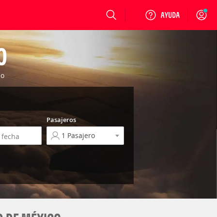
Login
O
io
Pasajeros