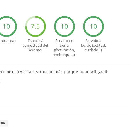
10
7.5
10
10
ntualidad
Espacio /
Servicio en
Servicio a
comodidad del
tierra
bordo (actitud,
asiento
(facturación,
cuidado...)
embarque...)
roméxico y esta vez mucho más porque hubo wifi gratis
is
ilia