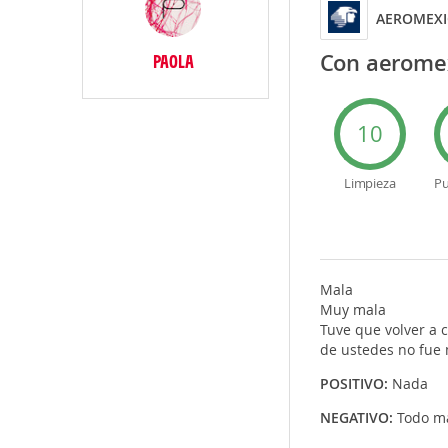
AEROMEX
Con aeromex
PAOLA
10
Limpieza
Pu
Mala
Muy mala
Tuve que volver a 
de ustedes no fue m
POSITIVO:
Nada
NEGATIVO:
Todo m