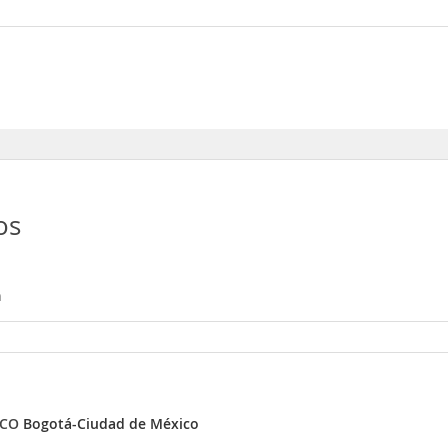
Marzo, Febrero, Noviembre
USD
os
n
ICO
Bogotá-Ciudad de México