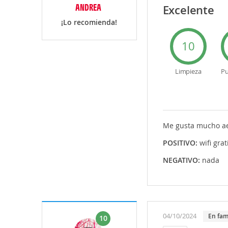
ANDREA
Excelente
¡Lo recomienda!
10
Limpieza
Pu
Me gusta mucho ae
POSITIVO:
wifi grat
NEGATIVO:
nada
04/10/2024
En fam
10