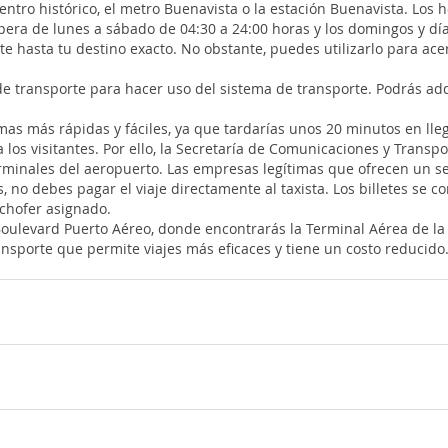
entro histórico, el metro Buenavista o la estación Buenavista. Los 
era de lunes a sábado de 04:30 a 24:00 horas y los domingos y día
te hasta tu destino exacto. No obstante, puedes utilizarlo para acer
e transporte para hacer uso del sistema de transporte. Podrás adqu
mas más rápidas y fáciles, ya que tardarías unos 20 minutos en lleg
a los visitantes. Por ello, la Secretaría de Comunicaciones y Tran
erminales del aeropuerto. Las empresas legítimas que ofrecen un serv
no debes pagar el viaje directamente al taxista. Los billetes se co
 chofer asignado.
Boulevard Puerto Aéreo, donde encontrarás la Terminal Aérea de la
sporte que permite viajes más eficaces y tiene un costo reducido
son: Copa Airlines, Aeromexico
nca, Copa Airlines, Aeromexico