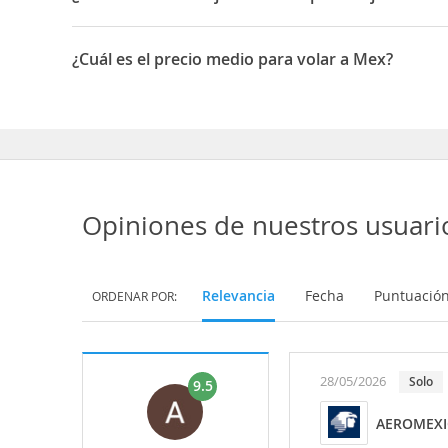
Los mejores meses para viajar a Ciudad de México son 
¿Cuál es el precio medio para volar a Mex?
El precio medio para volar a Ciudad de México es 564 
Opiniones de nuestros usuari
Relevancia
Fecha
Puntuació
ORDENAR POR:
28/05/2026
Solo
9.5
AEROMEX