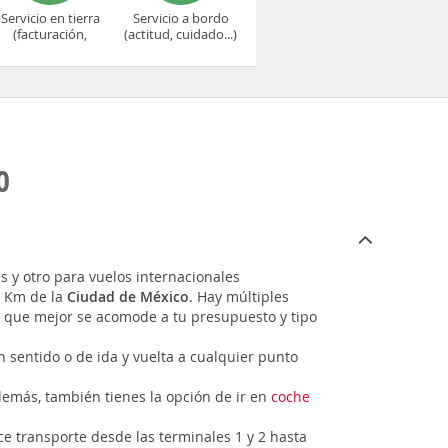
Servicio en tierra
Servicio a bordo
(facturación,
(actitud, cuidado...)
embarque...)
O
s y otro para vuelos internacionales
8 Km de la
Ciudad de México
. Hay múltiples
la que mejor se acomode a tu presupuesto y tipo
n sentido o de ida y vuelta a cualquier punto
Además, también tienes la opción de ir en
coche
ce transporte desde las terminales 1 y 2 hasta