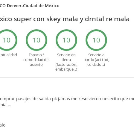
ICO
Denver-Ciudad de México
ico super con skey mala y drntal re mala
10
10
10
10
ntualidad
Espacio /
Servicio en
Servicio a
comodidad del
tierra
bordo (actitud,
asiento
(facturación,
cuidado...)
embarque...)
comprar pasajes de salida pk jamas me resolvieron nesecito que me 
ia ...
alo