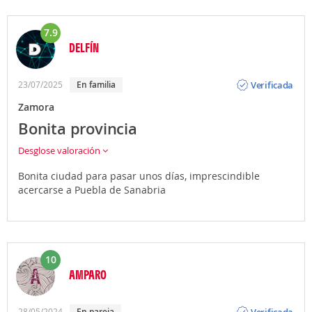
7.9
DELFÍN
Opinión
Verificada
23/07/2025
En familia
Zamora
Bonita provincia
Desglose valoración
Bonita ciudad para pasar unos días, imprescindible
acercarse a Puebla de Sanabria
10
AMPARO
Opinión
Verificada
28/05/2024
En pareja