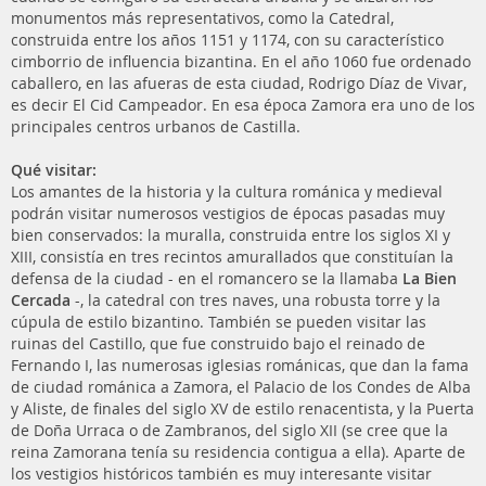
monumentos más representativos, como la Catedral,
construida entre los años 1151 y 1174, con su característico
cimborrio de influencia bizantina. En el año 1060 fue ordenado
caballero, en las afueras de esta ciudad, Rodrigo Díaz de Vivar,
es decir El Cid Campeador. En esa época Zamora era uno de los
principales centros urbanos de Castilla.
Qué visitar:
Los amantes de la historia y la cultura románica y medieval
podrán visitar numerosos vestigios de épocas pasadas muy
bien conservados: la muralla, construida entre los siglos XI y
XIII, consistía en tres recintos amurallados que constituían la
defensa de la ciudad - en el romancero se la llamaba
La Bien
Cercada
-, la catedral con tres naves, una robusta torre y la
cúpula de estilo bizantino. También se pueden visitar las
ruinas del Castillo, que fue construido bajo el reinado de
Fernando I, las numerosas iglesias románicas, que dan la fama
de ciudad románica a Zamora, el Palacio de los Condes de Alba
y Aliste, de finales del siglo XV de estilo renacentista, y la Puerta
de Doña Urraca o de Zambranos, del siglo XII (se cree que la
reina Zamorana tenía su residencia contigua a ella). Aparte de
los vestigios históricos también es muy interesante visitar