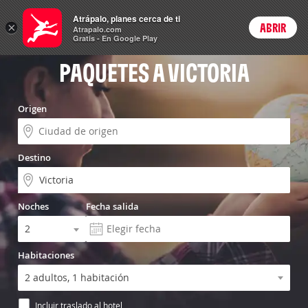
Menú
Atrápalo, planes cerca de ti
×
ABRIR
Login
Atrapalo.com
Gratis - En Google Play
PAQUETES A VICTORIA
Origen
Destino
Noches
Fecha salida
Habitaciones
Incluir traslado al hotel