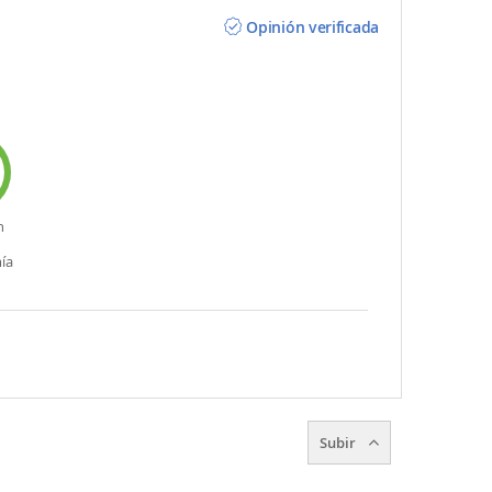
Opinión verificada
n
ía
Subir