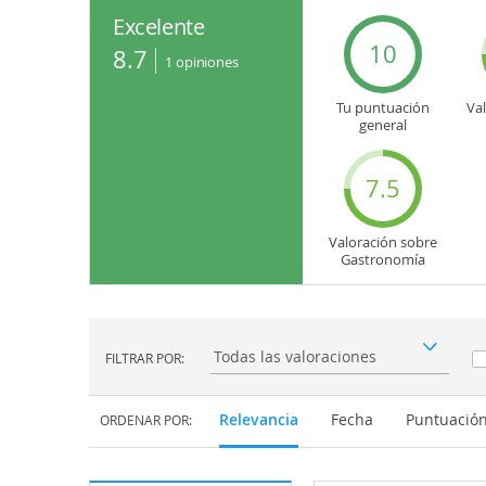
Excelente
10
8.7
1
opiniones
Tu puntuación
Va
general
7.5
Valoración sobre
Gastronomía
FILTRAR POR:
Filtrar por:
Relevancia
Fecha
Puntuació
ORDENAR POR: