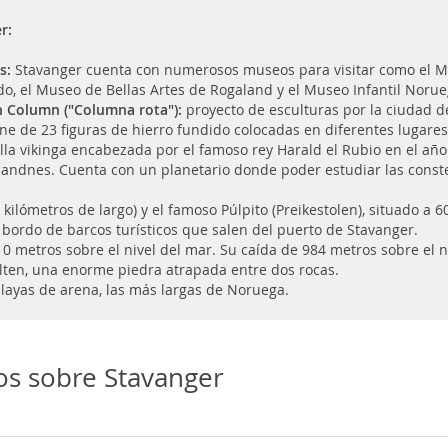
r:
s:
Stavanger cuenta con numerosos museos para visitar como el M
do, el Museo de Bellas Artes de Rogaland y el Museo Infantil Norue
 Column ("Columna rota"):
proyecto de esculturas por la ciudad d
e de 23 figuras de hierro fundido colocadas en diferentes lugares
alla vikinga encabezada por el famoso rey Harald el Rubio en el año
andnes. Cuenta con un planetario donde poder estudiar las constel
 kilómetros de largo) y el famoso Púlpito (Preikestolen), situado a 
 bordo de barcos turísticos que salen del puerto de Stavanger.
0 metros sobre el nivel del mar. Su caída de 984 metros sobre el niv
lten, una enorme piedra atrapada entre dos rocas.
layas de arena, las más largas de Noruega.
os sobre Stavanger