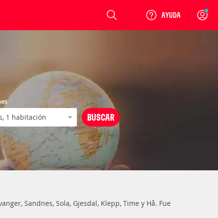
Login
nes
nger, Sandnes, Sola, Gjesdal, Klepp, Time y Hå. Fue