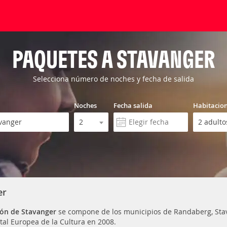
PAQUETES A STAVANGER
Selecciona número de noches y fecha de salida
Noches
Fecha salida
Habitacio
er
ión de Stavanger
se compone de los municipios de Randaberg, Stava
ital Europea de la Cultura en 2008.