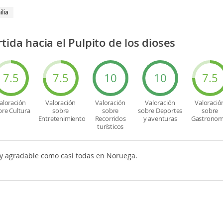
ilia
tida hacia el Pulpito de los dioses
7.5
7.5
10
10
7.5
aloración
Valoración
Valoración
Valoración
Valoració
bre Cultura
sobre
sobre
sobre Deportes
sobre
Entretenimiento
Recorridos
y aventuras
Gastronom
turísticos
y agradable como casi todas en Noruega.