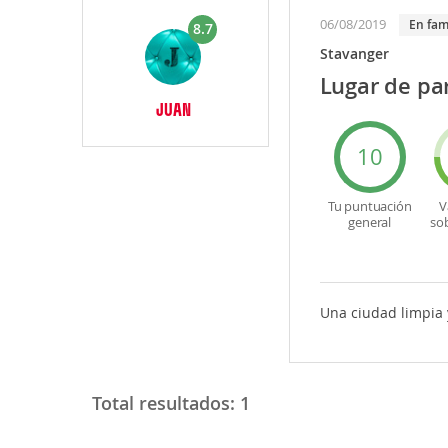
06/08/2019
En fam
8.7
Stavanger
Lugar de par
JUAN
10
Tu puntuación
V
general
so
Una ciudad limpia 
Total resultados:
1