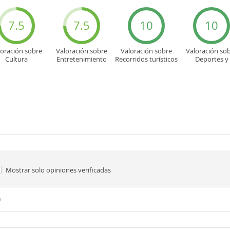
7.5
7.5
10
10
loración sobre
Valoración sobre
Valoración sobre
Valoración so
Cultura
Entretenimiento
Recorridos turísticos
Deportes y
aventuras
Mostrar solo
opiniones verificadas
n