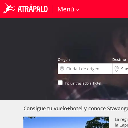
Menú
Origen
Destino
Incluir traslado al hotel
Consigue tu vuelo+hotel y conoce Stavang
La
reg
la Cap