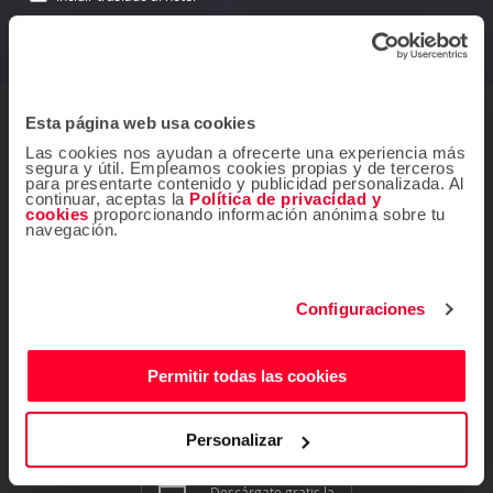
Esta página web usa cookies
¿Dudas? Contáctanos
Las cookies nos ayudan a ofrecerte una experiencia más
segura y útil. Empleamos cookies propias y de terceros
Mis reservas
para presentarte contenido y publicidad personalizada. Al
Ir al Centro de ayuda
continuar, aceptas la
Política de privacidad y
cookies
proporcionando información anónima sobre tu
Contacta con nosotros
navegación.
(507) 833-9850
Llámanos de lunes a viernes de 8 am a 6 pm
Configuraciones
info@atrapalo.com.pa
E-mail:
¡Síguenos!
Permitir todas las cookies
Personalizar
Descárgate gratis la