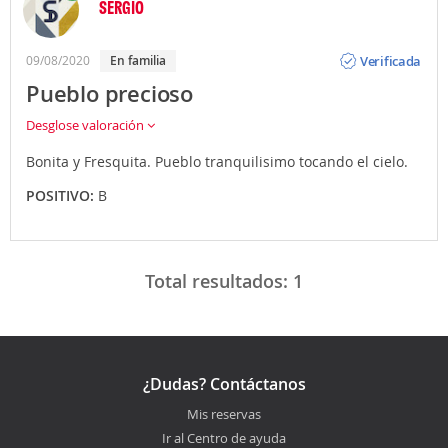
SERGIO
Opinión
Verificada
09/08/2020
En familia
Pueblo precioso
Desglose valoración
Bonita y Fresquita. Pueblo tranquilisimo tocando el cielo.
POSITIVO:
B
Total resultados:
1
¿Dudas? Contáctanos
Mis reservas
Ir al Centro de ayuda