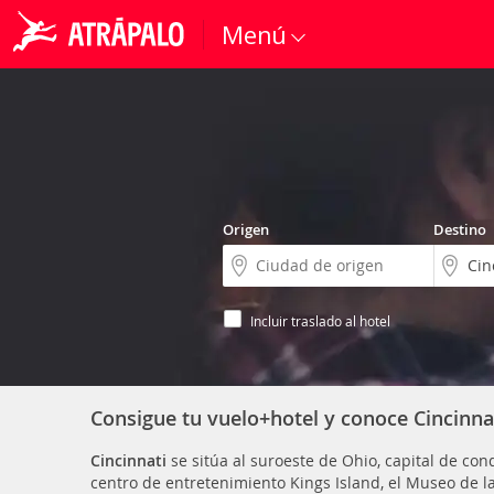
Menú
Origen
Destino
Incluir traslado al hotel
Consigue tu vuelo+hotel y conoce Cincinna
Cincinnati
se sitúa al suroeste de Ohio, capital de con
centro de entretenimiento Kings Island, el Museo de l