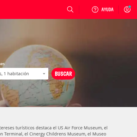
Login
nes
tereses turísticos destaca el US Air Force Museum, el
ión Terminal, el Cinergy Childrens Museum, el Museo