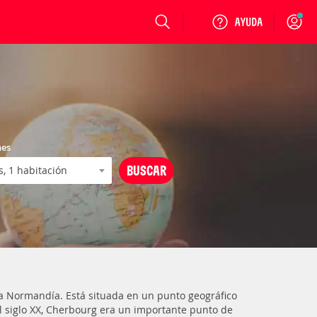
Login
nes
a Normandía. Está situada en un punto geográfico
del siglo XX, Cherbourg era un importante punto de