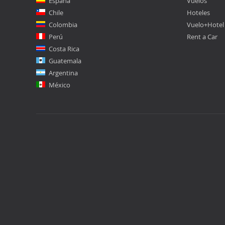
España
Vuelos
Chile
Hoteles
Colombia
Vuelo+Hotel
Perú
Rent a Car
Costa Rica
Guatemala
Argentina
México