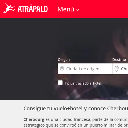
Menú
Origen
Destino
Incluir traslado al hotel
Consigue tu vuelo+hotel y conoce Cherbou
Cherbourg
es una ciudad francesa, parte de la comun
estratégico que se convirtió en un puerto militar de p