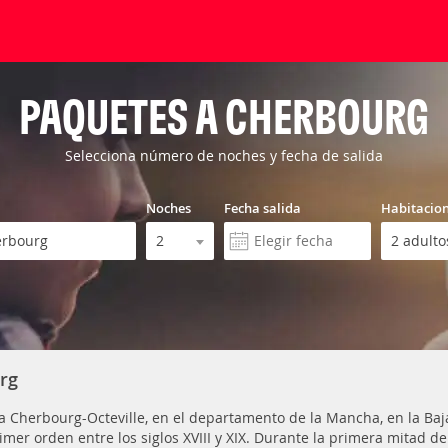
PAQUETES A CHERBOURG
Selecciona número de noches y fecha de salida
Noches
Fecha salida
Habitacio
rg
a Cherbourg-Octeville, en el departamento de la Mancha, en la Baj
rimer orden entre los siglos XVIII y XIX. Durante la primera mitad 