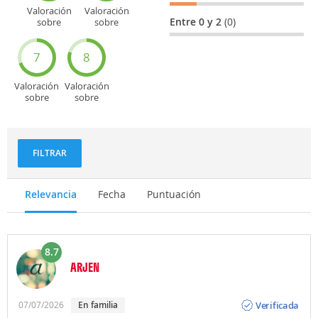
Valoración
Valoración
Entre 0 y 2
(0)
sobre
sobre
Entretenimiento
Recorridos
turísticos
7
8
Valoración
Valoración
sobre
sobre
Deportes
Gastronomía
y
aventuras
FILTRAR
Relevancia
Fecha
Puntuación
8.7
ARJEN
Opinión
Verificada
07/07/2026
En familia