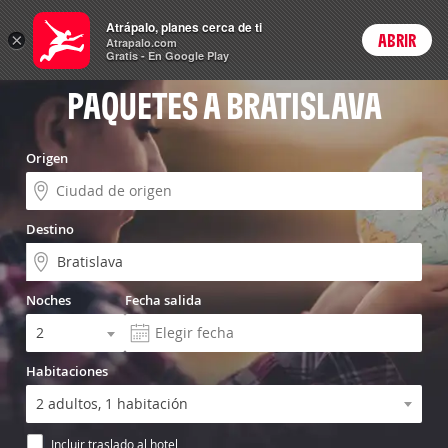
Menú
Atrápalo, planes cerca de ti
×
ABRIR
Login
Atrapalo.com
Gratis - En Google Play
PAQUETES A BRATISLAVA
Origen
Destino
Noches
Fecha salida
Habitaciones
Incluir traslado al hotel