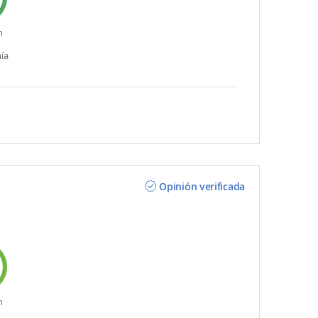
n
ía
Opinión verificada
n