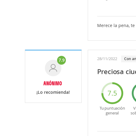
Merece la pena, te
28/11/2022
Con a
7.9
Preciosa ci
ANÓNIMO
7.5
¡Lo recomienda!
Tu puntuación
V
general
so