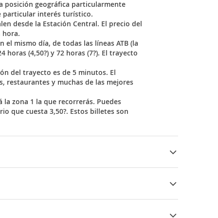
a posición geográfica particularmente
articular interés turístico.
len desde la Estación Central. El precio del
 hora.
 el mismo día, de todas las líneas ATB (la
4 horas (4,50?) y 72 horas (7?). El trayecto
n del trayecto es de 5 minutos. El
s, restaurantes y muchas de las mejores
á la zona 1 la que recorrerás. Puedes
rio que cuesta 3,50?. Estos billetes son
 Europa", alberga la
Biblioteca Cívica
, el
la dominación de Venecia y el
Campanone
,
an por la noche.
anta Caterina
. Se celebra en honor a la
nta baja y la sala de reuniones del consejo