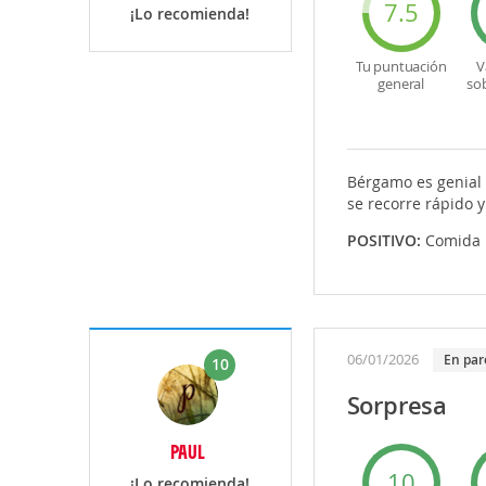
7.5
¡Lo recomienda!
Tu puntuación
V
general
so
Bérgamo es genial p
se recorre rápido y
POSITIVO:
Comida
06/01/2026
En par
10
Sorpresa
PAUL
10
¡Lo recomienda!