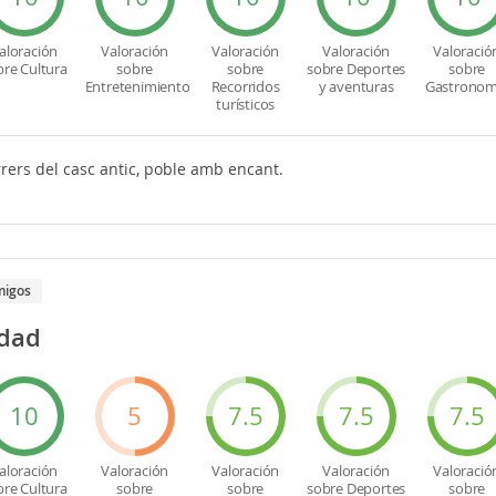
aloración
Valoración
Valoración
Valoración
Valoració
bre Cultura
sobre
sobre
sobre Deportes
sobre
Entretenimiento
Recorridos
y aventuras
Gastronom
turísticos
rers del casc antic, poble amb encant.
migos
udad
10
5
7.5
7.5
7.5
aloración
Valoración
Valoración
Valoración
Valoració
bre Cultura
sobre
sobre
sobre Deportes
sobre