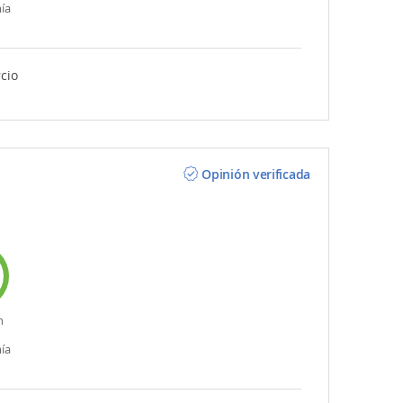
ía
cio
Opinión verificada
n
ía