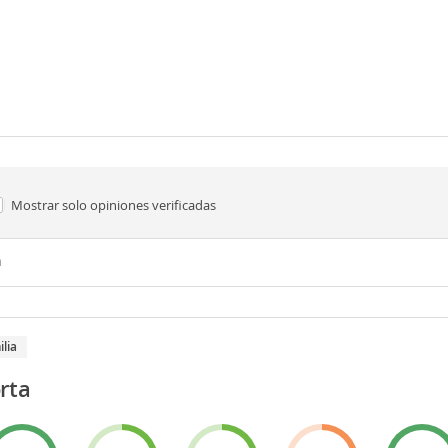
aventuras
Mostrar solo
opiniones verificadas
n
ilia
rta