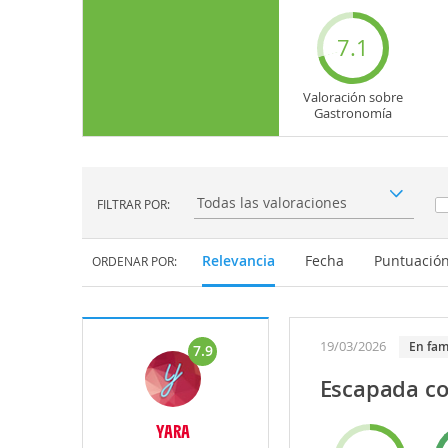
7.1
Valoración sobre
Gastronomía
FILTRAR POR:
Filtrar por:
Relevancia
Fecha
Puntuació
ORDENAR POR:
19/03/2026
En fam
7.9
Escapada co
YARA