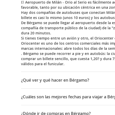
El
Aeropuerto de Milán - Orio al Serio
es fácilmente a
favorable, tanto por su ubicación céntrica en una zon
Hay dos compañías de autobuses que conectan Milán 
billete es casi lo mismo (unos 10 euros) y los autob
De
Bérgamo
se puede llegar al aeropuerto desde la es
compañía de transporte público de la ciudad) de la "zon
dura 20 minutos.
Si tienes tiempo entre un avión y otro, el
Oriocenter
Oriocenter
es uno de los centros comerciales más imp
marcas internacionales: abre todos los días de la se
.
Bérgamo
se puede recorrer a pie y en autobús: la ci
comprar un billete sencillo, que cuesta 1,20? y dura 7
válidos para el funicular.
¿Qué ver y qué hacer en Bérgamo?
Éstos los lugares imperdibles de la
Ciudad alta
: la
Pia
Palazzo della Ragione
(siglo XII), la
Fontana Contarini
¿Cuáles son las mejores fechas para viajar a B
altísima torre que cada noche a las 22 repica 100 vec
Cada año, del 26 de agosto en adelante, se celebra la
El Palacio de la Razón es ahora el Ayuntamiento. Es m
patrona y tiene iniciativas de todo tipo: religioso, teat
en la primera planta.
¿Dónde ir de compras en Bérgamo?