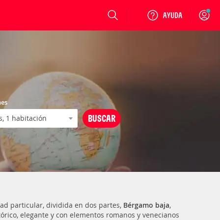
Login
nes
dad particular, dividida en dos partes,
Bérgamo baja
,
tórico, elegante y con elementos romanos y venecianos