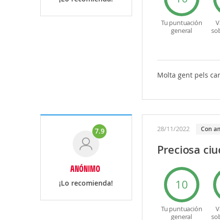
Tu puntuación
V
general
so
Molta gent pels car
28/11/2022
Con a
7.9
Preciosa ci
ANÓNIMO
10
¡Lo recomienda!
Tu puntuación
V
general
so