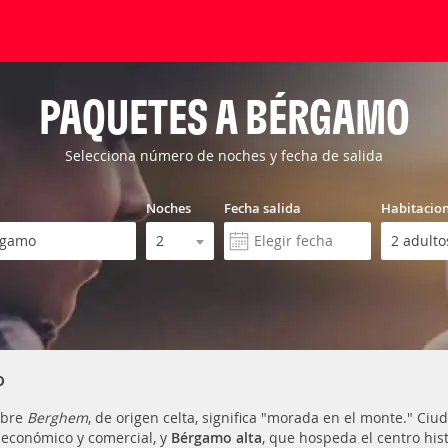
PAQUETES A BÉRGAMO
Selecciona número de noches y fecha de salida
Noches
Fecha salida
Habitacio
o
mbre
Berghem
, de origen celta, significa "morada en el monte." Ciu
 económico y comercial, y
Bérgamo alta
, que hospeda el centro his