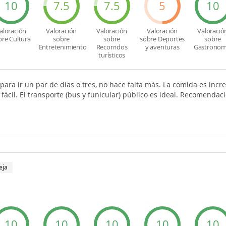
10
7.5
7.5
5
10
aloración
Valoración
Valoración
Valoración
Valoració
bre Cultura
sobre
sobre
sobre Deportes
sobre
Entretenimiento
Recorridos
y aventuras
Gastronom
turísticos
ara ir un par de días o tres, no hace falta más. La comida es incr
 fácil. El transporte (bus y funicular) público es ideal. Recomendac
eja
10
10
10
10
10