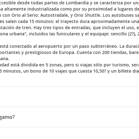
ccesible desde todas partes de Lombardía y se caracteriza por un
a altamente industrializada como por su proximidad a lugares de p
con Orio al Serio:
Autostradale
, y
Orio Shuttle
. Los autobuses sa
uses salen cada 15 minutos: el trayecto dura aproximadamente una
tación de tren. Hay tres tipos de entradas, que incluyen el uso, en
a urbana", incluidos las funiculares y el equipaje: sencillo (2?), 2
está conectado al aeropuerto por un paso subterráneo. La duració
ortantes y prestigiosos de Europa. Cuenta con 200 tiendas, bare
mana.
udad está dividida en 5 zonas, pero si viajas sólo por turismo, ser
5 minutos, un bono de 10 viajes que cuesta 10,50? y un billete dia
zza Vecchia
, definida por Le Corbusier, "la más hermosa plaza de
, del '700, el
Palazzo del Podestá
que se data a 1340, la época de 
érgamo?
es, recordando la época en que las puertas de la ciudad se cerrab
Feria de Sant'Alessandro
, precedida por la del antiguo
pueblo de S
uy elegante y se caracteriza por un gran porche abierto en la pla
ral y gastronómico.