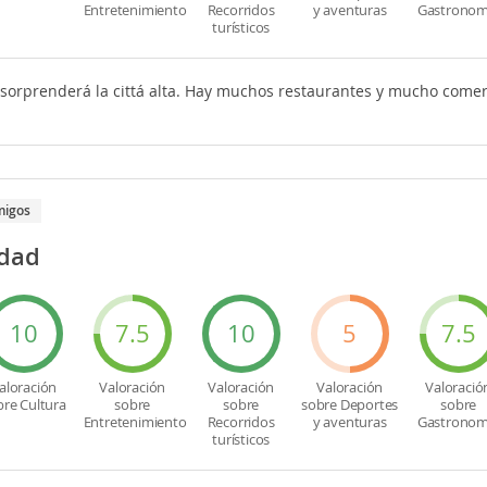
Entretenimiento
Recorridos
y aventuras
Gastronom
turísticos
 sorprenderá la cittá alta. Hay muchos restaurantes y mucho comer
migos
udad
10
7.5
10
5
7.5
aloración
Valoración
Valoración
Valoración
Valoració
bre Cultura
sobre
sobre
sobre Deportes
sobre
Entretenimiento
Recorridos
y aventuras
Gastronom
turísticos