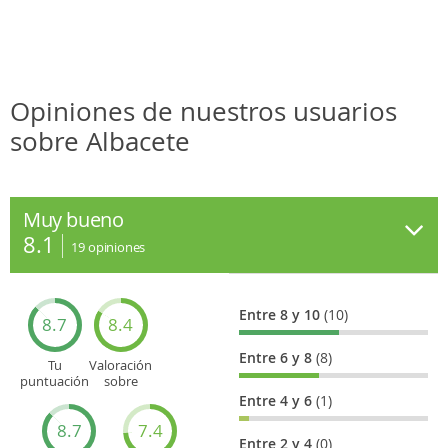
Feria de Septiembre: repleta de acontecimientos
culturales, deportivos y tradicionales como las
corridas taurinas, una de las de mayor prestigio del
mundo de los toros.
Opiniones de nuestros usuarios
sobre Albacete
Muy bueno
8.1
19
opiniones
Entre 8 y 10
(10)
8.7
8.4
Entre 6 y 8
(8)
Tu
Valoración
puntuación
sobre
general
Cultura
Entre 4 y 6
(1)
8.7
7.4
Entre 2 y 4
(0)