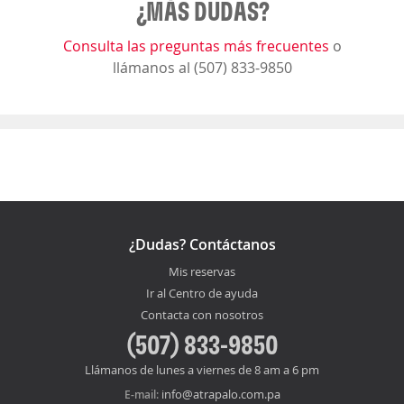
¿MÁS DUDAS?
Consulta las preguntas más frecuentes
o
llámanos al (507) 833-9850
¿Dudas? Contáctanos
Mis reservas
Ir al Centro de ayuda
Contacta con nosotros
(507) 833-9850
Llámanos de lunes a viernes de 8 am a 6 pm
info@atrapalo.com.pa
E-mail: