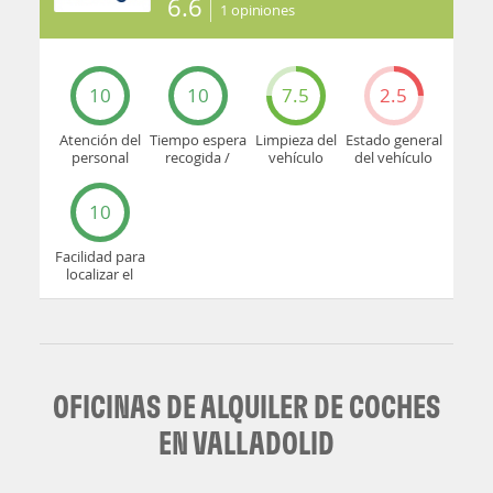
6.6
1
opiniones
10
10
7.5
2.5
Atención del
Tiempo espera
Limpieza del
Estado general
personal
recogida /
vehículo
del vehículo
devolución
10
Facilidad para
localizar el
mostrador u
oficina
OFICINAS DE ALQUILER DE COCHES
EN VALLADOLID