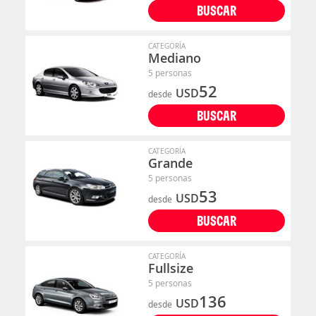
BUSCAR
CATEGORÍA
Mediano
5 personas
52
USD
desde
BUSCAR
CATEGORÍA
Grande
5 personas
53
USD
desde
BUSCAR
CATEGORÍA
Fullsize
5 personas
136
USD
desde