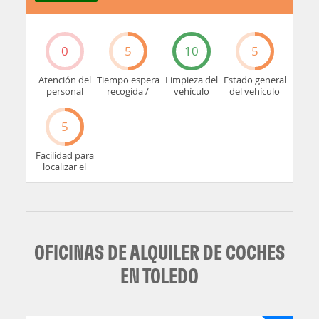
0
5
10
5
Atención del
Tiempo espera
Limpieza del
Estado general
personal
recogida /
vehículo
del vehículo
devolución
5
Facilidad para
localizar el
mostrador u
oficina
OFICINAS DE ALQUILER DE COCHES
EN TOLEDO