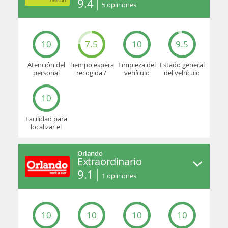
9.4
5
opiniones
10
7.5
10
9.5
Atención del
Tiempo espera
Limpieza del
Estado general
personal
recogida /
vehículo
del vehículo
devolución
10
Facilidad para
localizar el
mostrador u
oficina
Orlando
Extraordinario
9.1
1
opiniones
10
10
10
10