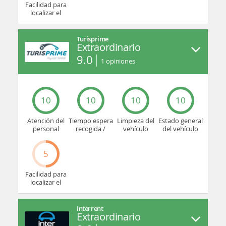
Facilidad para
localizar el
mostrador u
oficina
Turisprime
Extraordinario
9.0
1
opiniones
10
10
10
10
Atención del
Tiempo espera
Limpieza del
Estado general
personal
recogida /
vehículo
del vehículo
devolución
5
Facilidad para
localizar el
mostrador u
oficina
Interrent
Extraordinario