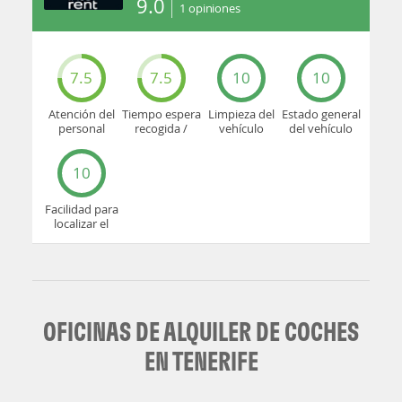
9.0
1
opiniones
7.5
7.5
10
10
Atención del
Tiempo espera
Limpieza del
Estado general
personal
recogida /
vehículo
del vehículo
devolución
10
Facilidad para
localizar el
mostrador u
oficina
OFICINAS DE ALQUILER DE COCHES
EN TENERIFE