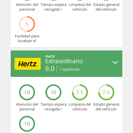
Atención del
Tiempo espera
Limpieza del
Estado general
personal
recogida /
vehículo
del vehículo
devolución
5
Facilidad para
localizar el
mostrador u
oficina
Hertz
Extraordinario
9.0
1
opiniones
10
10
7.5
7.5
Atención del
Tiempo espera
Limpieza del
Estado general
personal
recogida /
vehículo
del vehículo
devolución
10