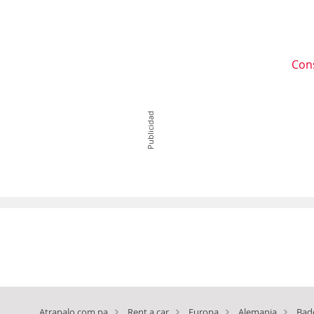
Con
Publicidad
Atrapalo.com.pa
Rent a car
Europa
Alemania
Bad