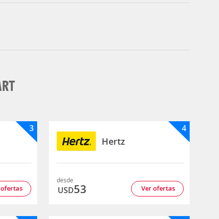
ART
3
4
Hertz
desde
53
 ofertas
Ver ofertas
USD