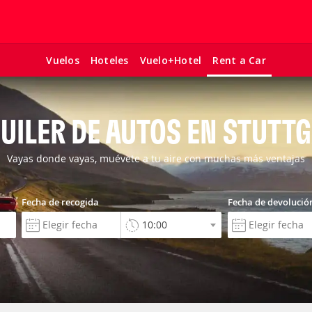
Vuelos
Hoteles
Vuelo+Hotel
Rent a Car
UILER DE AUTOS EN STUTT
Vayas donde vayas, muévete a tu aire con muchas más ventajas
Fecha de recogida
Fecha de devolució