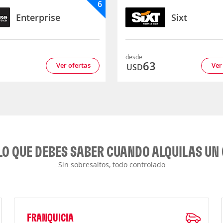
6
Enterprise
Sixt
desde
3
63
Ver ofertas
Ver
USD
LO QUE DEBES SABER CUANDO ALQUILAS UN
Sin sobresaltos, todo controlado
FRANQUICIA