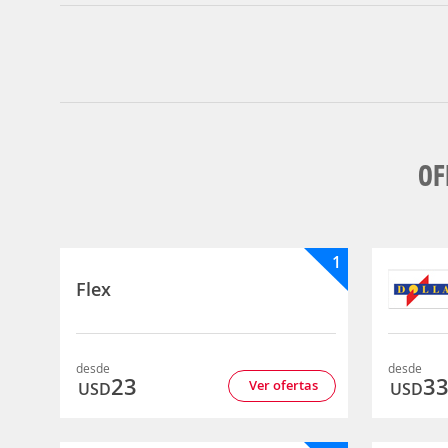
OF
1
Flex
desde
desde
23
3
Ver ofertas
USD
USD