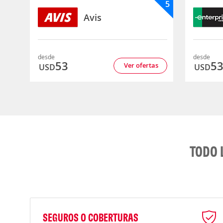
5
Avis
desde
desde
53
5
Ver ofertas
USD
USD
TODO 
SEGUROS O COBERTURAS