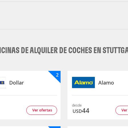
ICINAS DE ALQUILER DE COCHES EN STUTTG
2
Dollar
Alamo
desde
3
44
Ver ofertas
Ver
USD