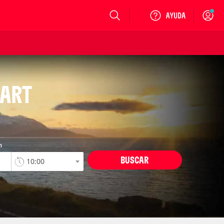
Login
GART
n
BUSCAR