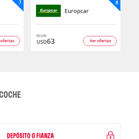
7
8
Europcar
desde
63
 ofertas
Ver ofertas
USD
 COCHE
DEPÓSITO O FIANZA