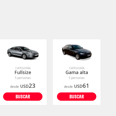
CATEGORÍA
CATEGORÍA
Fullsize
Gama alta
5 personas
5 personas
23
61
USD
USD
desde
desde
BUSCAR
BUSCAR