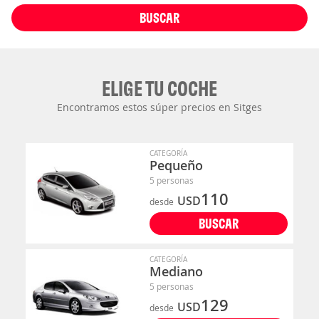
BUSCAR
ELIGE TU COCHE
Encontramos estos súper precios en Sitges
CATEGORÍA
Pequeño
5 personas
110
USD
desde
BUSCAR
CATEGORÍA
Mediano
5 personas
129
USD
desde