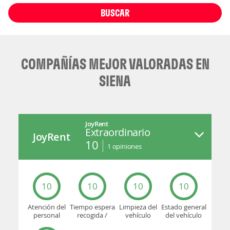
BUSCAR
COMPAÑÍAS MEJOR VALORADAS EN
SIENA
JoyRent
Extraordinario
JoyRent
10
1
opiniones
10
10
10
10
Atención del
Tiempo espera
Limpieza del
Estado general
personal
recogida /
vehículo
del vehículo
devolución