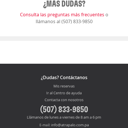
¿MÁS DUDAS?
Consulta las preguntas más frecuentes
o
llámanos al (507) 833-9850
¿Dudas? Contáctanos
Mis reservas
Ir al Centro de ayuda
Contacta con nosotros
(507) 833-9850
Llámanos de lunes a viernes de 8 am a 6 pm
info@atrapalo.com.pa
E-mail: