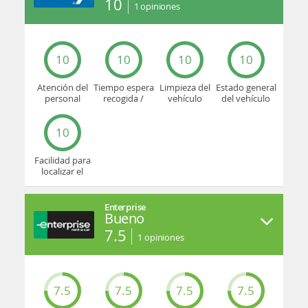
10
1
opiniones
10
10
10
10
Atención del
Tiempo espera
Limpieza del
Estado general
personal
recogida /
vehículo
del vehículo
devolución
10
Facilidad para
localizar el
mostrador u
oficina
Enterprise
Bueno
7.5
1
opiniones
7.5
7.5
7.5
7.5