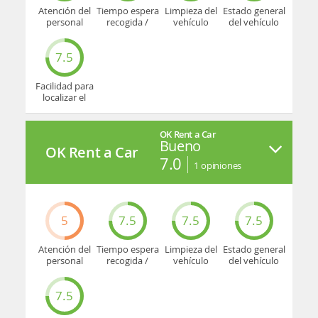
Atención del
Tiempo espera
Limpieza del
Estado general
personal
recogida /
vehículo
del vehículo
devolución
7.5
Facilidad para
localizar el
mostrador u
oficina
OK Rent a Car
Bueno
OK Rent a Car
7.0
1
opiniones
5
7.5
7.5
7.5
Atención del
Tiempo espera
Limpieza del
Estado general
personal
recogida /
vehículo
del vehículo
devolución
7.5