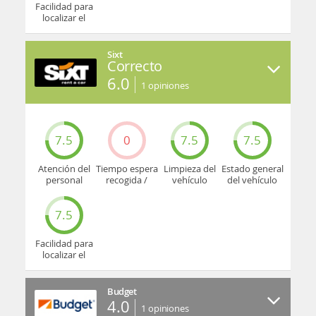
Facilidad para
localizar el
mostrador u
oficina
Sixt
Correcto
6.0
1
opiniones
7.5
0
7.5
7.5
Atención del
Tiempo espera
Limpieza del
Estado general
personal
recogida /
vehículo
del vehículo
devolución
7.5
Facilidad para
localizar el
mostrador u
oficina
Budget
4.0
1
opiniones