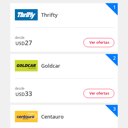
1
Thrifty
desde
27
Ver ofertas
USD
2
Goldcar
desde
33
Ver ofertas
USD
3
Centauro