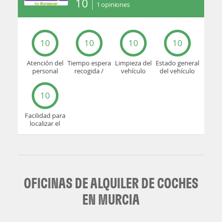
10
1
opiniones
10
10
10
10
Atención del
Tiempo espera
Limpieza del
Estado general
personal
recogida /
vehículo
del vehículo
devolución
10
Facilidad para
localizar el
mostrador u
oficina
OFICINAS DE ALQUILER DE COCHES
EN MURCIA