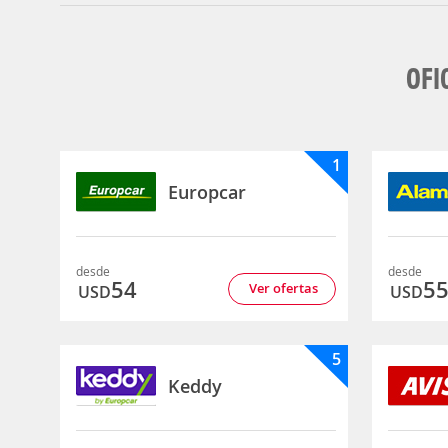
OFI
1
Europcar
desde
desde
54
5
Ver ofertas
USD
USD
5
Keddy