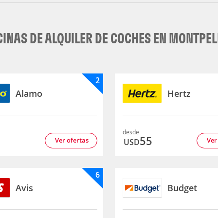
CINAS DE ALQUILER DE COCHES EN MONTPEL
2
Alamo
Hertz
desde
5
55
Ver ofertas
Ver
USD
6
Avis
Budget