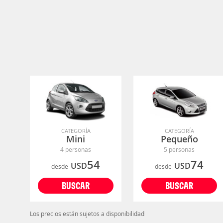
CATEGORÍA
CATEGORÍA
Mini
Pequeño
4 personas
5 personas
54
74
USD
USD
desde
desde
BUSCAR
BUSCAR
Los precios están sujetos a disponibilidad