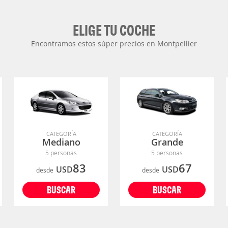
ELIGE TU COCHE
Encontramos estos súper precios en Montpellier
CATEGORÍA
CATEGORÍA
Mediano
Grande
5 personas
5 personas
83
67
USD
USD
desde
desde
BUSCAR
BUSCAR