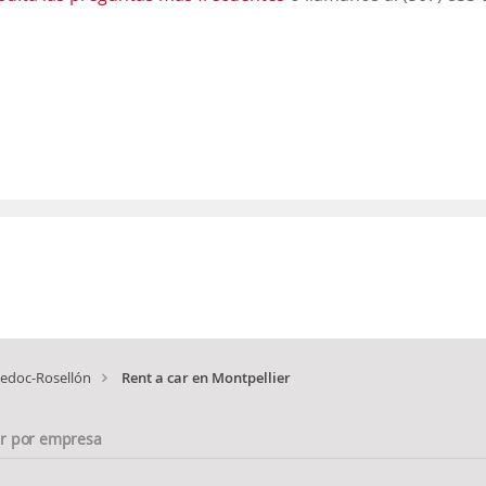
edoc-Rosellón
Rent a car en Montpellier
ar por empresa