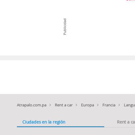
Publicidad
Atrapalo.com.pa
Rent a car
Europa
Francia
Langu
Ciudades en la región
Rent a c