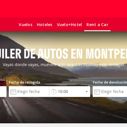
Vuelos
Hoteles
Vuelo+Hotel
Rent a Car
ILER DE AUTOS EN MONTPE
Vayas donde vayas, muévete a tu aire con muchas más ventajas
Fecha de recogida
Fecha de devolució