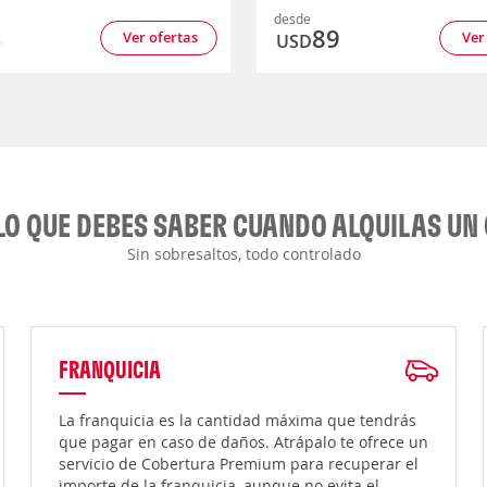
desde
4
89
Ver ofertas
Ver
USD
LO QUE DEBES SABER CUANDO ALQUILAS UN
Sin sobresaltos, todo controlado
FRANQUICIA
La franquicia es la cantidad máxima que tendrás
que pagar en caso de daños. Atrápalo te ofrece un
servicio de Cobertura Premium para recuperar el
importe de la franquicia, aunque no evita el