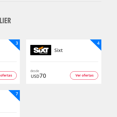
LIER
3
4
Sixt
desde
70
 ofertas
Ver ofertas
USD
7