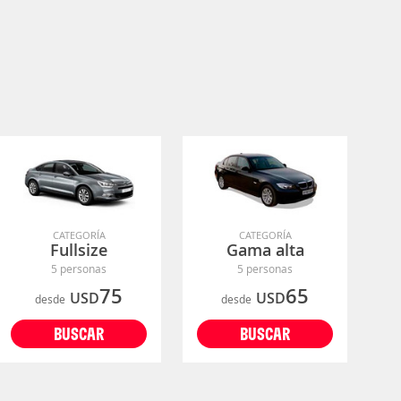
CATEGORÍA
CATEGORÍA
Fullsize
Gama alta
5 personas
5 personas
75
65
USD
USD
desde
desde
BUSCAR
BUSCAR