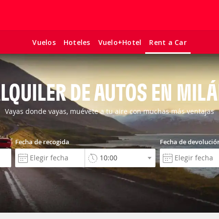
Vuelos
Hoteles
Vuelo+Hotel
Rent a Car
LQUILER DE AUTOS EN MIL
Vayas donde vayas, muévete a tu aire con muchas más ventajas
Fecha de recogida
Fecha de devolució