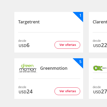
1
Targetrent
Claren
desde
desde
6
2
Ver ofertas
USD
USD
5
Greenmotion
desde
desde
24
2
Ver ofertas
USD
USD