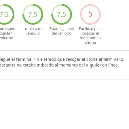
7.5
7.5
7.5
0
po espera
Limpieza del
Estado general
Facilidad para
cogida /
vehículo
del vehículo
localizar el
volución
mostrador u
oficina
legué al terminal 1 y e tenido que recoger el coche al terminal 2.
portante no estaba indicado al momento del alquiler on línea.