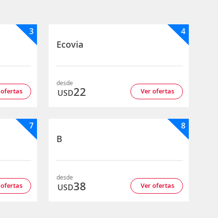
3
4
Ecovia
desde
22
 ofertas
Ver ofertas
USD
7
8
B
desde
38
 ofertas
Ver ofertas
USD