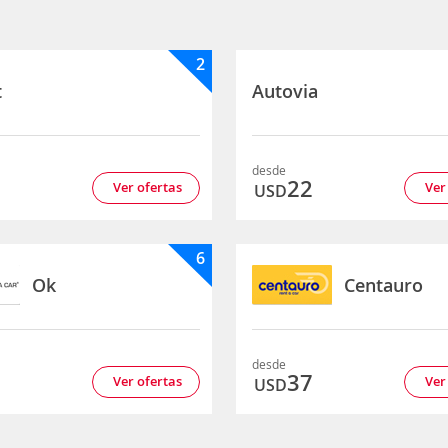
2
t
Autovia
desde
2
22
Ver ofertas
Ver
USD
6
Ok
Centauro
desde
7
37
Ver ofertas
Ver
USD