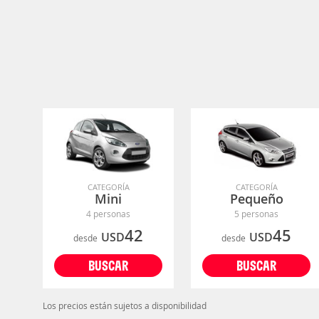
CATEGORÍA
CATEGORÍA
Mini
Pequeño
4 personas
5 personas
42
45
USD
USD
desde
desde
BUSCAR
BUSCAR
Los precios están sujetos a disponibilidad