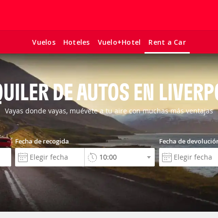
Vuelos
Hoteles
Vuelo+Hotel
Rent a Car
UILER DE AUTOS EN LIVER
Vayas donde vayas, muévete a tu aire con muchas más ventajas
Fecha de recogida
Fecha de devolució