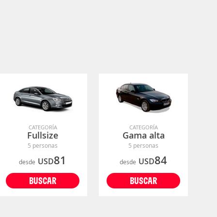
CATEGORÍA
CATEGORÍA
Fullsize
Gama alta
5 personas
5 personas
81
84
USD
USD
desde
desde
BUSCAR
BUSCAR