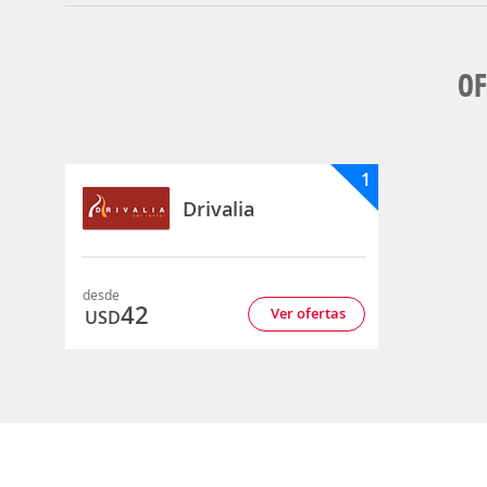
OF
1
Drivalia
desde
42
Ver ofertas
USD