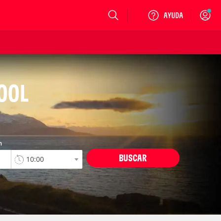
Login
POOL
n
BUSCAR