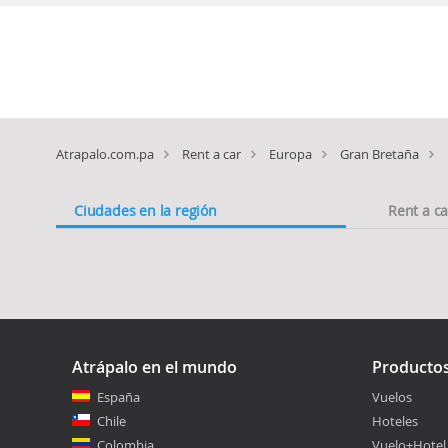
Atrapalo.com.pa
Rent a car
Europa
Gran Bretaña
Ciudades en la región
Rent a c
Atrápalo en el mundo
Producto
España
Vuelos
Chile
Hoteles
Colombia
Vuelo+Hotel