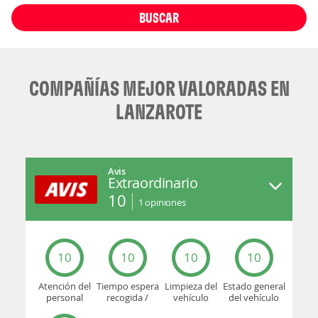
BUSCAR
COMPAÑÍAS MEJOR VALORADAS EN
LANZAROTE
Avis
Extraordinario
10
1
opiniones
10
10
10
10
Atención del
Tiempo espera
Limpieza del
Estado general
personal
recogida /
vehículo
del vehículo
devolución