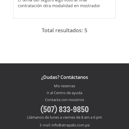
contratación otra modalidad en mostrador
Total resultados:
5
¿Dudas? Contáctanos
Mis reservas
Ir al Centro de ayuda
Contacta con nosotros
(507) 833-9850
Llámanos de lunes a viernes de 8 am a 6 pm
info@atrapalo.com.pa
E-mail: