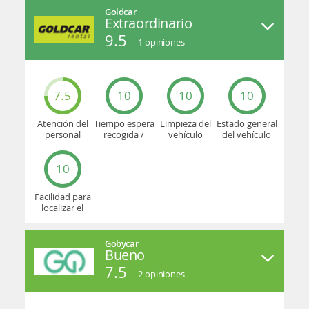
Goldcar
Extraordinario
9.5
1
opiniones
7.5
10
10
10
Atención del
Tiempo espera
Limpieza del
Estado general
personal
recogida /
vehículo
del vehículo
devolución
10
Facilidad para
localizar el
mostrador u
oficina
Gobycar
Bueno
7.5
2
opiniones