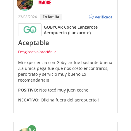
MJOSE
Opinión
Verificada
23/08/2024
En familia
GOBYCAR Coche Lanzarote
Aeropuerto (Lanzarote)
Aceptable
Desglose valoración
Mi experiencia con Gobycar fue bastante buena
.La única pega fue que nos costo encontraros,
pero trato y servicio muy bueno.Lo
recomendaría!!!
POSITIVO:
Nos tocó muy juen coche
NEGATIVO:
Oficina fuera del aeropuerto!!
8.5