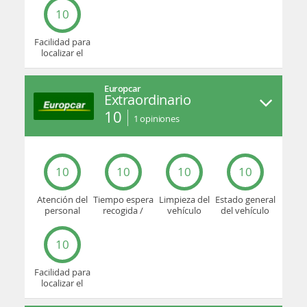
10
Facilidad para
localizar el
mostrador u
oficina
Europcar
Extraordinario
10
1
opiniones
10
10
10
10
Atención del
Tiempo espera
Limpieza del
Estado general
personal
recogida /
vehículo
del vehículo
devolución
10
Facilidad para
localizar el
mostrador u
oficina