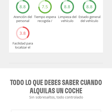
8.8
7.5
8.8
8.8
Atención del
Tiempo espera
Limpieza del
Estado general
personal
recogida /
vehículo
del vehículo
devolución
3.8
Facilidad para
localizar el
mostrador u
oficina
TODO LO QUE DEBES SABER CUANDO
ALQUILAS UN COCHE
Sin sobresaltos, todo controlado