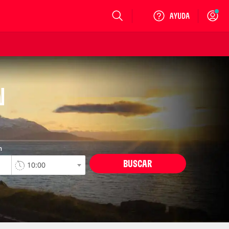
Login
N
n
BUSCAR