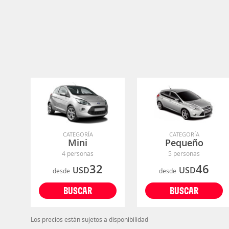
CATEGORÍA
CATEGORÍA
Mini
Pequeño
4 personas
5 personas
32
46
USD
USD
desde
desde
BUSCAR
BUSCAR
Los precios están sujetos a disponibilidad