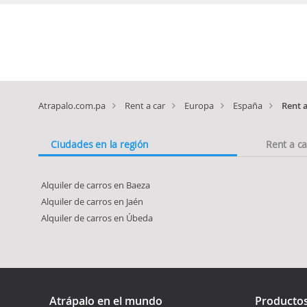
Atrapalo.com.pa
Rent a car
Europa
España
Rent a
Ciudades en la región
Rent a c
Alquiler de carros en Baeza
Alquiler de carros en Jaén
Alquiler de carros en Úbeda
Atrápalo en el mundo
Producto