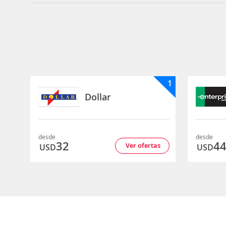
1
Dollar
desde
desde
32
4
Ver ofertas
USD
USD