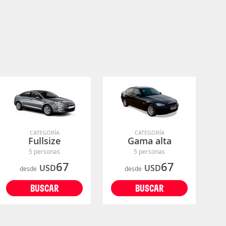
CATEGORÍA
CATEGORÍA
Fullsize
Gama alta
5 personas
5 personas
67
67
USD
USD
desde
desde
BUSCAR
BUSCAR