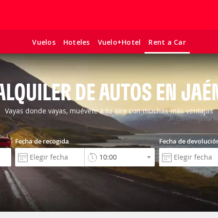
Vuelos
Hoteles
Vuelo+Hotel
Rent a Car
ALQUILER DE AUTOS EN JAÉ
Vayas donde vayas, muévete a tu aire con muchas más ventajas
Fecha de recogida
Fecha de devolució