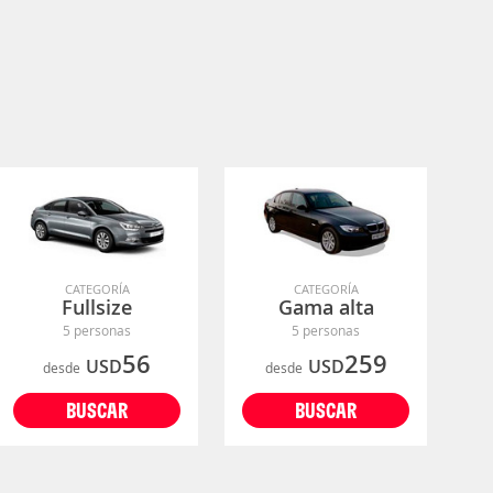
CATEGORÍA
CATEGORÍA
Fullsize
Gama alta
5 personas
5 personas
56
259
USD
USD
desde
desde
BUSCAR
BUSCAR