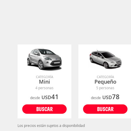
CATEGORÍA
CATEGORÍA
Mini
Pequeño
4 personas
5 personas
41
78
USD
USD
desde
desde
BUSCAR
BUSCAR
Los precios están sujetos a disponibilidad