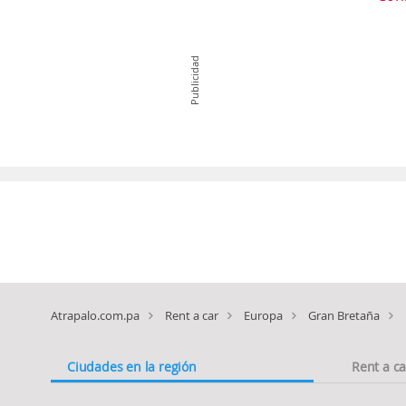
Publicidad
Atrapalo.com.pa
Rent a car
Europa
Gran Bretaña
Ciudades en la región
Rent a c