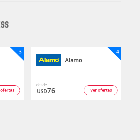
ESS
3
4
Alamo
desde
76
 ofertas
Ver ofertas
USD