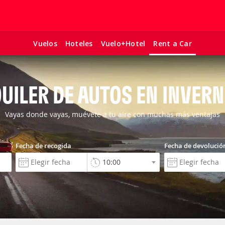
Vuelos
Hoteles
Vuelo+Hotel
Rent a Car
UILER DE AUTOS EN INVER
Vayas donde vayas, muévete a tu aire con muchas más ventajas
Fecha de recogida
Fecha de devolució