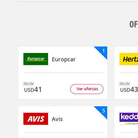
OF
1
Europcar
desde
desde
41
4
Ver ofertas
USD
USD
5
Avis