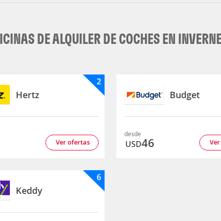
ICINAS DE ALQUILER DE COCHES EN INVERN
2
Hertz
Budget
desde
3
46
Ver ofertas
Ver
USD
6
Keddy