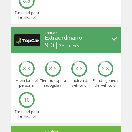
8.8
Facilidad para
localizar el
mostrador u
oficina
TopCar
Extraordinario
9.0
2
opiniones
8.8
8.8
8.8
8.8
Atención del
Tiempo espera
Limpieza del
Estado general
personal
recogida /
vehículo
del vehículo
devolución
10
Facilidad para
localizar el
mostrador u
oficina
Goldcar