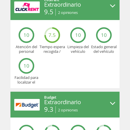
Extraordinario
9.5
2
opiniones
10
7.5
10
10
Atención del
Tiempo espera
Limpieza del
Estado general
personal
recogida /
vehículo
del vehículo
devolución
10
Facilidad para
localizar el
mostrador u
oficina
Budget
Extraordinario
9.3
2
opiniones