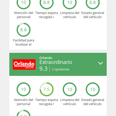
10
8.8
10
8.8
Atención del
Tiempo espera
Limpieza del
Estado general
personal
recogida /
vehículo
del vehículo
devolución
8.8
Facilidad para
localizar el
mostrador u
oficina
Orlando
Extraordinario
9.3
2
opiniones
10
7.5
10
10
Atención del
Tiempo espera
Limpieza del
Estado general
personal
recogida /
vehículo
del vehículo
devolución