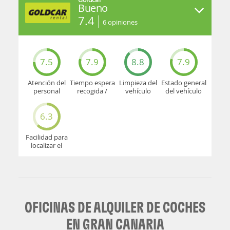
Bueno
7.4
6
opiniones
7.5
7.9
8.8
7.9
Atención del
Tiempo espera
Limpieza del
Estado general
personal
recogida /
vehículo
del vehículo
devolución
6.3
Facilidad para
localizar el
mostrador u
oficina
OFICINAS DE ALQUILER DE COCHES
EN GRAN CANARIA