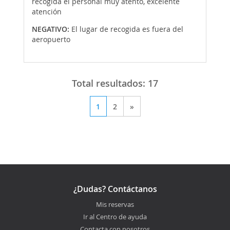
recogida el personal muy atento, excelente
atención
NEGATIVO:
El lugar de recogida es fuera del
aeropuerto
Total resultados:
17
1
2
»
¿Dudas? Contáctanos
Mis reservas
Ir al Centro de ayuda
Contacta con nosotros