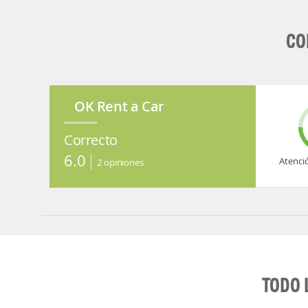
CO
OK Rent a Car
Correcto
6.0
Atenci
2
opiniones
TODO 