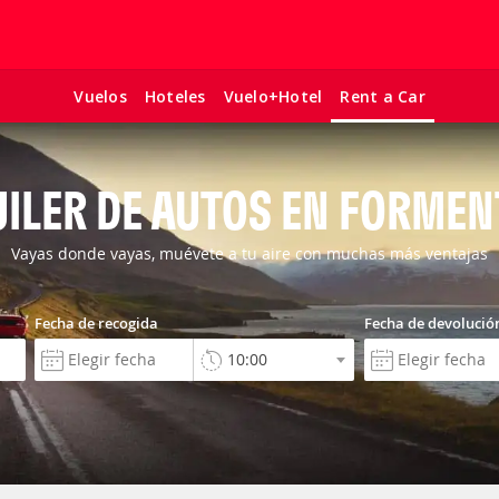
Vuelos
Hoteles
Vuelo+Hotel
Rent a Car
ILER DE AUTOS EN FORME
Vayas donde vayas, muévete a tu aire con muchas más ventajas
Fecha de recogida
Fecha de devolució