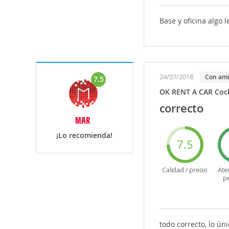
Base y oficina algo l
24/07/2018
Con am
7.5
OK RENT A CAR Coch
correcto
MAR
¡Lo recomienda!
7.5
Calidad / precio
Ate
p
todo correcto, lo ú