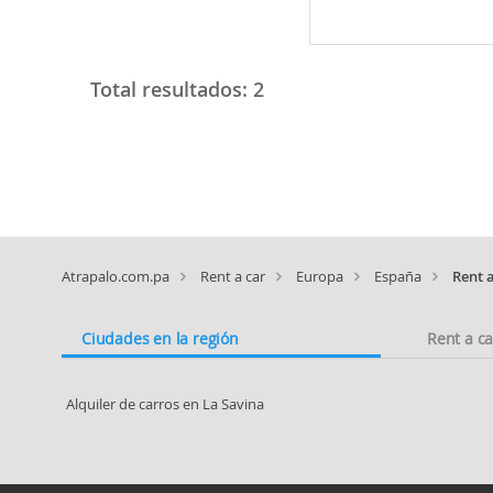
Total resultados:
2
Atrapalo.com.pa
Rent a car
Europa
España
Rent 
Ciudades en la región
Rent a c
Alquiler de carros en La Savina