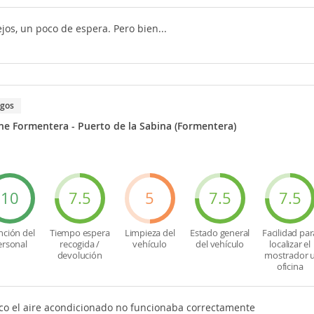
ejos, un poco de espera. Pero bien...
igos
e Formentera - Puerto de la Sabina (Formentera)
10
7.5
5
7.5
7.5
nción del
Tiempo espera
Limpieza del
Estado general
Facilidad par
ersonal
recogida /
vehículo
del vehículo
localizar el
devolución
mostrador 
oficina
nico el aire acondicionado no funcionaba correctamente