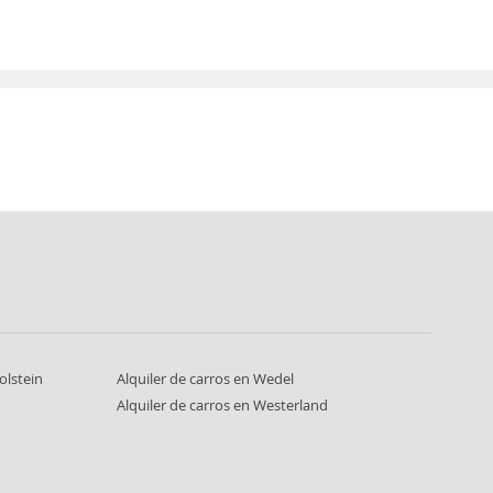
olstein
Alquiler de carros en Wedel
Alquiler de carros en Westerland