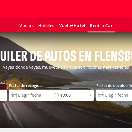
Vuelos
Hoteles
Vuelo+Hotel
Rent a Car
UILER DE AUTOS EN FLENS
Vayas donde vayas, muévete a tu aire con muchas más ventajas
Fecha de recogida
Fecha de devolució