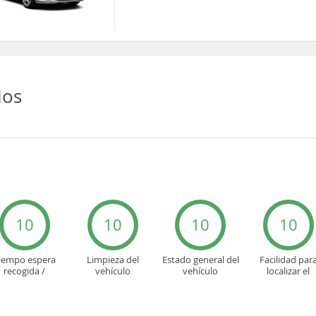
ios
10
10
10
10
iempo espera
Limpieza del
Estado general del
Facilidad par
recogida /
vehículo
vehículo
localizar el
devolución
mostrador u ofi