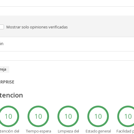
Mostrar solo
opiniones verificadas
ón
areja
RPRISE
tencion
10
10
10
10
10
tención del
Tiempo espera
Limpieza del
Estado general
Facilidad 