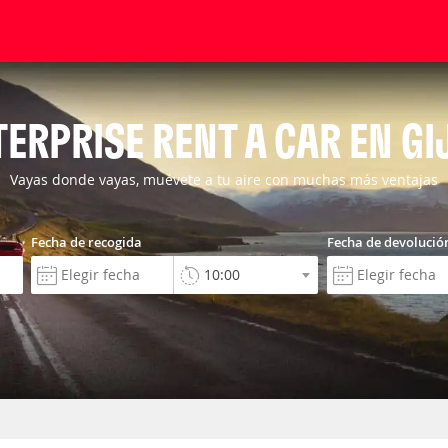
ERPRISE RENT A CAR EN G
Vayas donde vayas, muévete a tu aire con muchas más ventajas
Fecha de recogida
Fecha de devolució