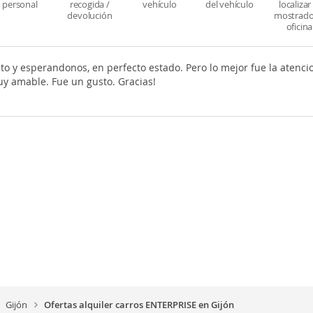
personal
recogida /
vehículo
del vehículo
localizar 
devolución
mostrado
oficina
sto y esperandonos, en perfecto estado. Pero lo mejor fue la atencio
uy amable. Fue un gusto. Gracias!
Gijón
Ofertas alquiler carros ENTERPRISE en Gijón