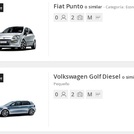
Fiat Punto
o similar
-
Categoría: Eco
0
2
M
Volkswagen Golf Diesel
o simi
Pequeño
0
2
M