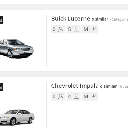
Buick Lucerne
o similar
-
Categoría
0
5
M
Chevrolet Impala
o similar
-
Categ
0
4
M