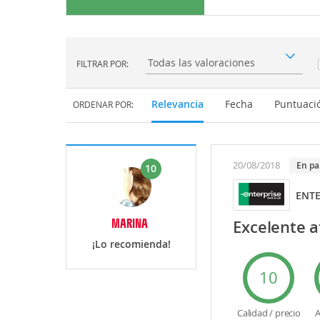
FILTRAR POR:
Filtrar por:
Relevancia
Fecha
Puntuaci
ORDENAR POR:
20/08/2018
En p
10
ENTE
MARINA
Excelente a
¡Lo recomienda!
10
Calidad / precio
A