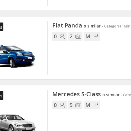
Fiat Panda
o similar
-
Categoría: Min
0
2
M
Mercedes S-Class
o similar
-
Cate
0
5
M