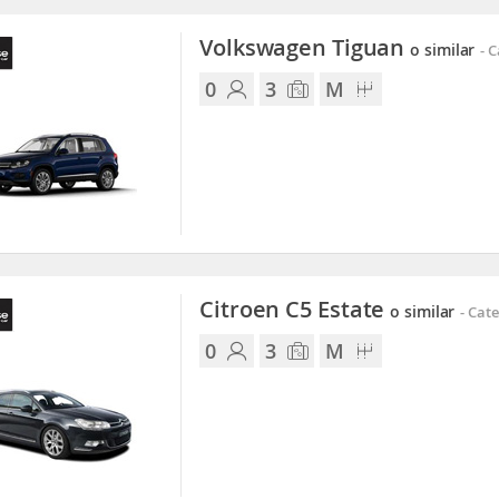
Volkswagen Tiguan
o similar
-
C
0
3
M
Citroen C5 Estate
o similar
-
Cate
0
3
M