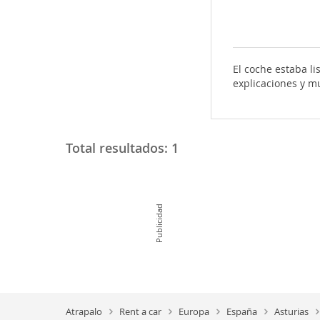
El coche estaba li
explicaciones y m
Total resultados:
1
Publicidad
Atrapalo
Rent a car
Europa
España
Asturias