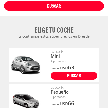
BUSCAR
ELIGE TU COCHE
Encontramos estos súper precios en Dresde
CATEGORÍA
Mini
4 personas
63
USD
desde
BUSCAR
CATEGORÍA
Pequeño
5 personas
66
USD
desde