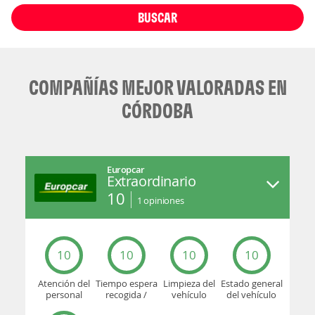
BUSCAR
COMPAÑÍAS MEJOR VALORADAS EN
CÓRDOBA
Europcar
Extraordinario
10
1
opiniones
10
10
10
10
Atención del
Tiempo espera
Limpieza del
Estado general
personal
recogida /
vehículo
del vehículo
devolución