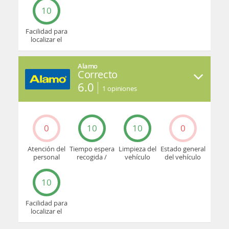
10
Facilidad para
localizar el
mostrador u
oficina
Alamo
Correcto
6.0
1
opiniones
0
10
10
0
Atención del
Tiempo espera
Limpieza del
Estado general
personal
recogida /
vehículo
del vehículo
devolución
10
Facilidad para
localizar el
mostrador u
oficina