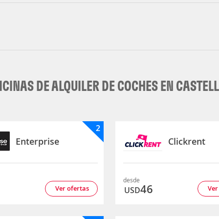
ICINAS DE ALQUILER DE COCHES EN CASTEL
2
Enterprise
Clickrent
desde
8
46
Ver ofertas
Ver
USD