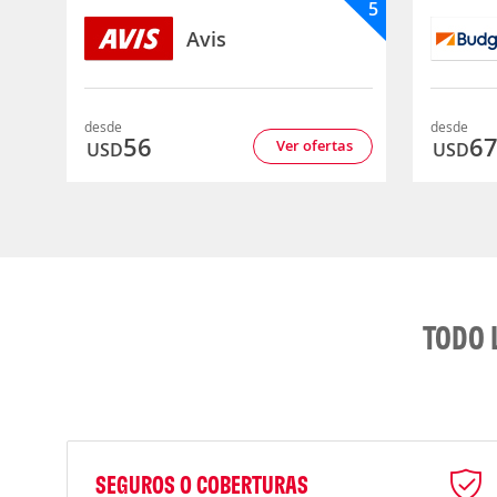
5
Avis
desde
desde
56
6
Ver ofertas
USD
USD
TODO 
SEGUROS O COBERTURAS