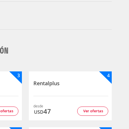
LÓN
3
4
Rentalplus
desde
47
 ofertas
Ver ofertas
USD