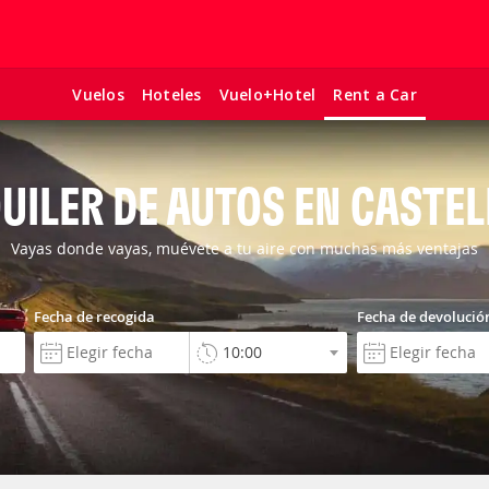
Vuelos
Hoteles
Vuelo+Hotel
Rent a Car
UILER DE AUTOS EN CASTE
Vayas donde vayas, muévete a tu aire con muchas más ventajas
Fecha de recogida
Fecha de devolució