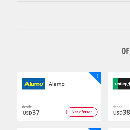
OF
1
Alamo
desde
desde
37
3
Ver ofertas
USD
USD