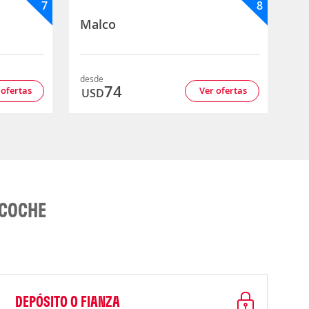
7
8
Malco
desde
74
 ofertas
Ver ofertas
USD
 COCHE
DEPÓSITO O FIANZA