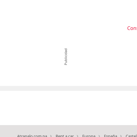
Con
Publicidad
Atrapalo.com.pa
Rent a car
Europa
España
Castel