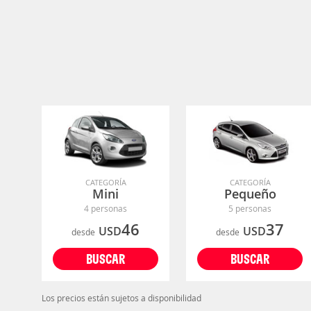
CATEGORÍA
CATEGORÍA
Mini
Pequeño
4 personas
5 personas
46
37
USD
USD
desde
desde
BUSCAR
BUSCAR
Los precios están sujetos a disponibilidad