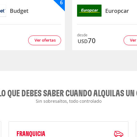
6
Budget
Europcar
desde
7
70
Ver ofertas
Ver
USD
LO QUE DEBES SABER CUANDO ALQUILAS UN
Sin sobresaltos, todo controlado
FRANQUICIA