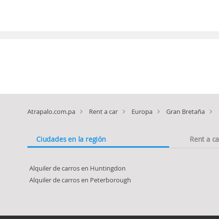
Atrapalo.com.pa
Rent a car
Europa
Gran Bretaña
Ciudades en la región
Rent a c
Alquiler de carros en Huntingdon
Alquiler de carros en Peterborough