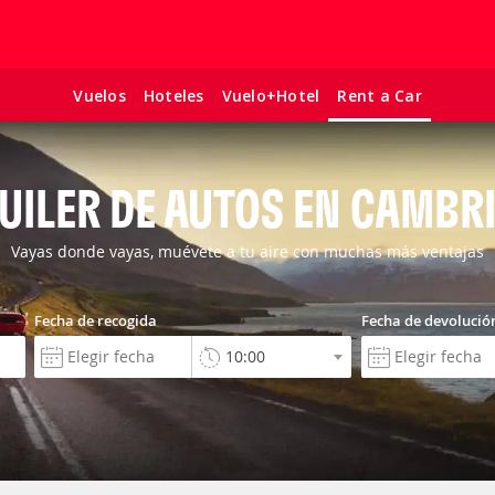
Vuelos
Hoteles
Vuelo+Hotel
Rent a Car
UILER DE AUTOS EN CAMBR
Vayas donde vayas, muévete a tu aire con muchas más ventajas
Fecha de recogida
Fecha de devolució