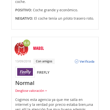
coche.
POSITIVO:
Coche grande y económico.
NEGATIVO:
El coche tenía un piloto trasero roto.
6.0
MABEL
Opinión
Verificada
13/09/2018
Con amigos
FIREFLY
Normal
Desglose valoración
Cogimos esta agencia ya que me salía en
internet y la verdad por precio estaba bien,una
vez allí la atención fue muy buena además