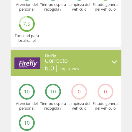
Atención del
Tiempo espera
Limpieza del
Estado general
personal
recogida /
vehículo
del vehículo
devolución
7.5
Facilidad para
localizar el
mostrador u
oficina
Firefly
Correcto
6.0
1
opiniones
10
10
0
0
Atención del
Tiempo espera
Limpieza del
Estado general
personal
recogida /
vehículo
del vehículo
devolución
10