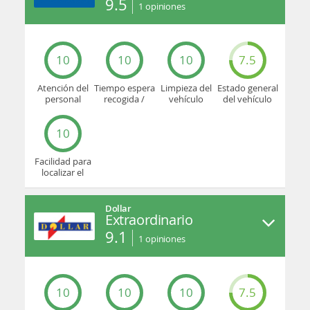
9.5
1
opiniones
10
10
10
7.5
Atención del
Tiempo espera
Limpieza del
Estado general
personal
recogida /
vehículo
del vehículo
devolución
10
Facilidad para
localizar el
mostrador u
oficina
Dollar
Extraordinario
9.1
1
opiniones
10
10
10
7.5