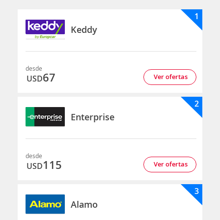
1
Keddy
desde
67
Ver ofertas
USD
2
Enterprise
desde
115
Ver ofertas
USD
3
Alamo