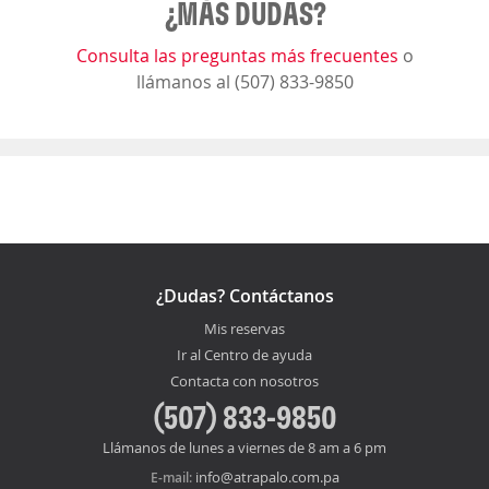
¿MÁS DUDAS?
Consulta las preguntas más frecuentes
o
llámanos al (507) 833-9850
¿Dudas? Contáctanos
Mis reservas
Ir al Centro de ayuda
Contacta con nosotros
(507) 833-9850
Llámanos de lunes a viernes de 8 am a 6 pm
info@atrapalo.com.pa
E-mail: