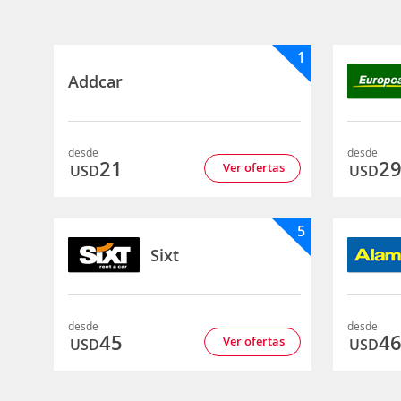
1
Addcar
desde
desde
21
2
Ver ofertas
USD
USD
5
Sixt
desde
desde
45
4
Ver ofertas
USD
USD