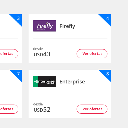
3
4
Firefly
desde
43
 ofertas
Ver ofertas
USD
7
8
Enterprise
desde
52
 ofertas
Ver ofertas
USD