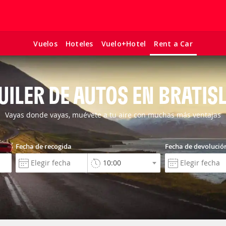
Vuelos
Hoteles
Vuelo+Hotel
Rent a Car
UILER DE AUTOS EN BRATIS
Vayas donde vayas, muévete a tu aire con muchas más ventajas
Fecha de recogida
Fecha de devolució