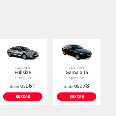
CATEGORÍA
CATEGORÍA
Fullsize
Gama alta
5 personas
5 personas
61
78
USD
USD
desde
desde
BUSCAR
BUSCAR