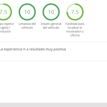
7.5
10
10
7.5
po espera
Limpieza del
Estado general
Facilidad para
cogida /
vehículo
del vehículo
localizar el
volución
mostrador u
oficina
La experiencia h a resultado muy positiva