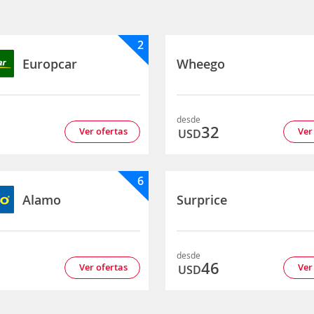
2
Europcar
Wheego
desde
9
32
Ver ofertas
Ver
USD
6
Alamo
Surprice
desde
6
46
Ver ofertas
Ver
USD