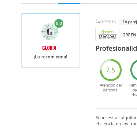
24/10/2018
En pare
9.0
GREEN
Profesionalid
GLORIA
¡Lo recomienda!
7.5
Atención del
Tiem
personal
re
de
Si necesitas alquil
eficiencia en los t