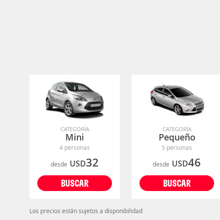
CATEGORÍA
CATEGORÍA
Mini
Pequeño
4 personas
5 personas
32
46
USD
USD
desde
desde
BUSCAR
BUSCAR
Los precios están sujetos a disponibilidad