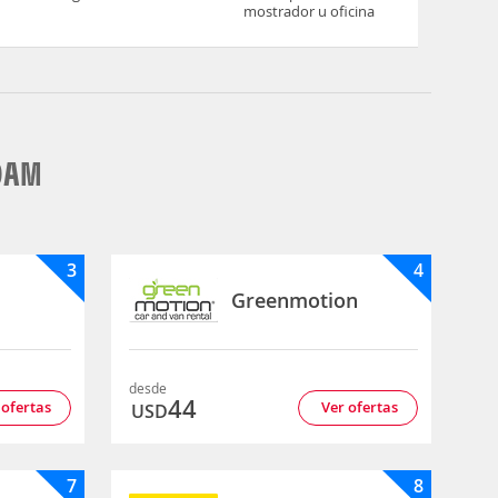
mostrador u oficina
RDAM
3
4
Greenmotion
desde
44
 ofertas
Ver ofertas
USD
7
8