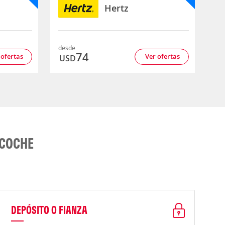
Hertz
desde
74
 ofertas
Ver ofertas
USD
 COCHE
DEPÓSITO O FIANZA