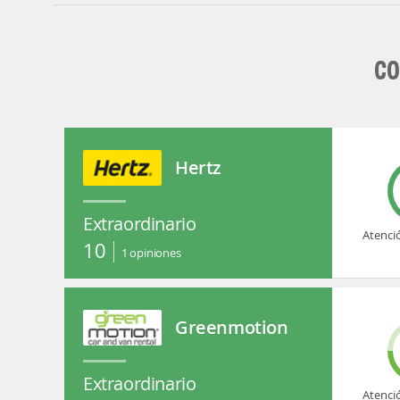
CO
Hertz
Extraordinario
Atenci
10
1
opiniones
Greenmotion
Extraordinario
Atenci