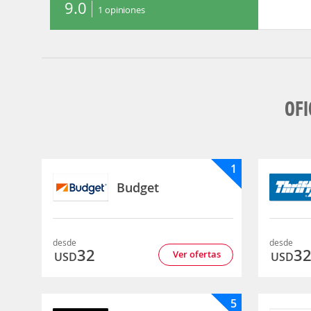
9.0
1
opiniones
OFI
1
Budget
desde
desde
32
3
Ver ofertas
USD
USD
5