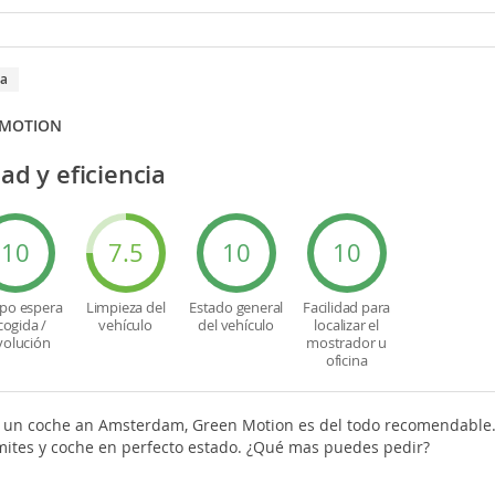
ja
MOTION
ad y eficiencia
10
7.5
10
10
po espera
Limpieza del
Estado general
Facilidad para
cogida /
vehículo
del vehículo
localizar el
volución
mostrador u
oficina
ar un coche an Amsterdam, Green Motion es del todo recomendable. 
rámites y coche en perfecto estado. ¿Qué mas puedes pedir?