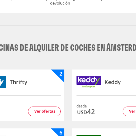
devolución
CINAS DE ALQUILER DE COCHES EN ÁMSTE
2
Thrifty
Keddy
desde
2
42
Ver ofertas
Ver
USD
6