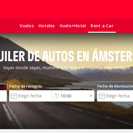
Vuelos
Hoteles
Vuelo+Hotel
Rent a Car
UILER DE AUTOS EN ÁMSTE
Vayas donde vayas, muévete a tu aire con muchas más ventajas
Fecha de recogida
Fecha de devolució