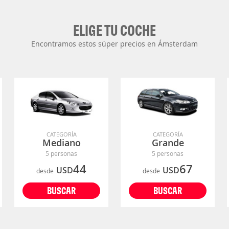
ELIGE TU COCHE
Encontramos estos súper precios en Ámsterdam
CATEGORÍA
CATEGORÍA
Mediano
Grande
5 personas
5 personas
44
67
USD
USD
desde
desde
BUSCAR
BUSCAR