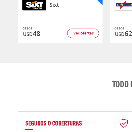
Sixt
desde
desde
48
6
Ver ofertas
USD
USD
TODO 
SEGUROS O COBERTURAS