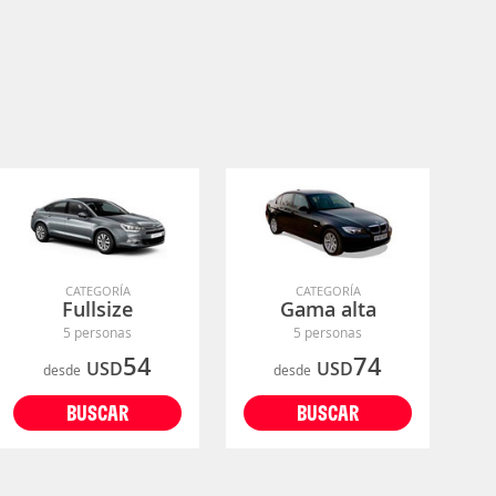
CATEGORÍA
CATEGORÍA
Fullsize
Gama alta
5 personas
5 personas
54
74
USD
USD
desde
desde
BUSCAR
BUSCAR