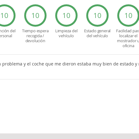
10
10
10
10
10
nción del
Tiempo espera
Limpieza del
Estado general
Facilidad par
ersonal
recogida /
vehículo
del vehículo
localizar el
devolución
mostrador 
oficina
 problema y el coche que me dieron estaba muy bien de estado y 