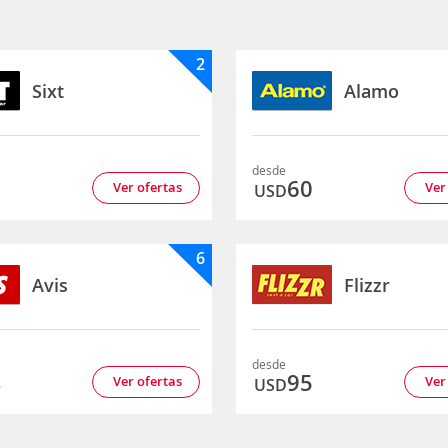
2
Sixt
Alamo
desde
3
60
Ver ofertas
Ver
USD
6
Avis
Flizzr
desde
4
95
Ver ofertas
Ver
USD