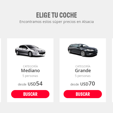
ELIGE TU COCHE
Encontramos estos súper precios en Alsacia
CATEGORÍA
CATEGORÍA
Mediano
Grande
5 personas
5 personas
54
70
USD
USD
desde
desde
BUSCAR
BUSCAR