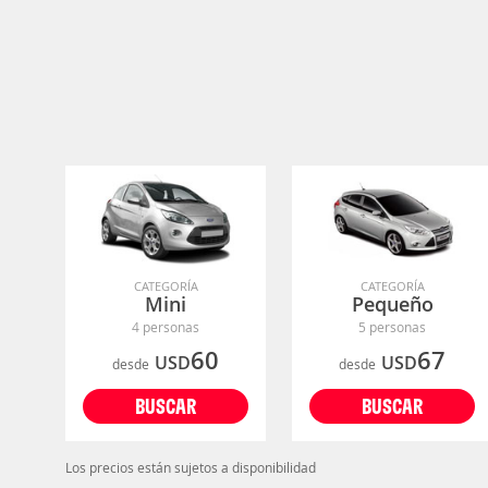
CATEGORÍA
CATEGORÍA
Mini
Pequeño
4 personas
5 personas
60
67
USD
USD
desde
desde
BUSCAR
BUSCAR
Los precios están sujetos a disponibilidad