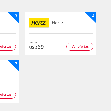
3
4
Hertz
desde
69
 ofertas
Ver ofertas
USD
7
 ofertas