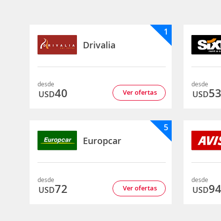
1
Drivalia
desde
desde
40
5
Ver ofertas
USD
USD
5
Europcar
desde
desde
72
9
Ver ofertas
USD
USD