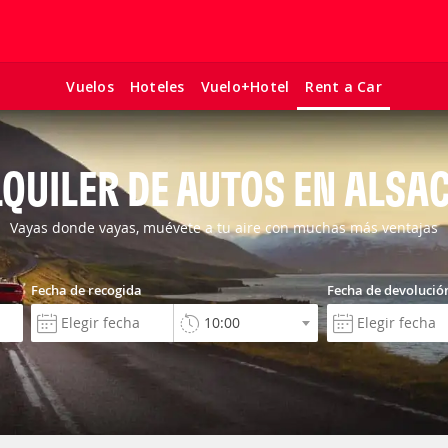
Vuelos
Hoteles
Vuelo+Hotel
Rent a Car
QUILER DE AUTOS EN ALSA
Vayas donde vayas, muévete a tu aire con muchas más ventajas
Fecha de recogida
Fecha de devolució