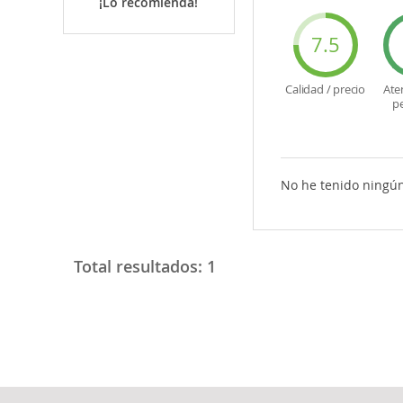
¡Lo recomienda!
7.5
Calidad / precio
Ate
p
No he tenido ningún
Total resultados:
1